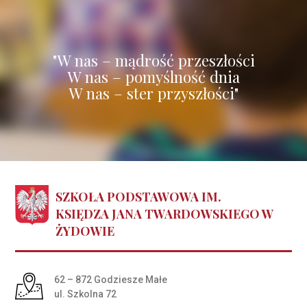
"W nas – mądrość przeszłości
W nas – pomyślność dnia
W nas – ster przyszłości"
SZKOŁA PODSTAWOWA IM.
KSIĘDZA JANA TWARDOWSKIEGO W
ŻYDOWIE
Adres pocztowy:
62 – 872 Godziesze Małe
ul. Szkolna 72