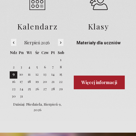
Kalendarz
Klasy
‹
›
Sierpień 2026
Materiały dla uczniów
Ndz
Pn
Wt
Śr
Czw
Pt
Sob
1
2
3
4
5
6
7
8
9
10
11
12
13
14
15
16
17
18
19
20
21
22
Więcej informacji
23
24
25
26
27
28
29
30
31
Dzisiaj: Niedziela, Sierpień 9,
2026