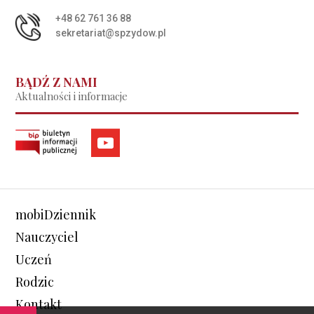
+48 62 761 36 88
sekretariat@spzydow.pl
BĄDŹ Z NAMI
Aktualności i informacje
mobiDziennik
Nauczyciel
Uczeń
Rodzic
Kontakt