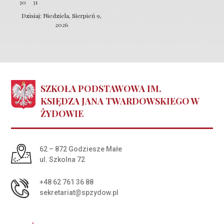
30
31
Dzisiaj: Niedziela, Sierpień 9,
2026
SZKOŁA PODSTAWOWA IM.
KSIĘDZA JANA TWARDOWSKIEGO W
ŻYDOWIE
Adres pocztowy:
62 – 872 Godziesze Małe
ul. Szkolna 72
+48 62 761 36 88
sekretariat@spzydow.pl