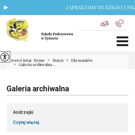
ZAPRASZAMY DO SZKOŁY I PRZ
>
>
Jesteś tutaj:
Home
Uczeń
Dla uczniów
>
Galeria archiwalna ...
Galeria archiwalna
Andrzejki
Czytaj więcej