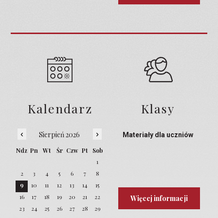
Kalendarz
Klasy
‹
›
Sierpień 2026
Materiały dla uczniów
Ndz
Pn
Wt
Śr
Czw
Pt
Sob
1
2
3
4
5
6
7
8
9
10
11
12
13
14
15
16
17
18
19
20
21
22
Więcej informacji
23
24
25
26
27
28
29