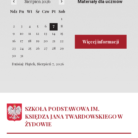
‹
›
Sierpień 2026
Materiały dla uczniów
Ndz
Pn
Wt
Śr
Czw
Pt
Sob
1
2
3
4
5
6
7
8
9
10
11
12
13
14
15
16
17
18
19
20
21
22
Więcej informacji
23
24
25
26
27
28
29
30
31
Dzisiaj: Piątek, Sierpień 7, 2026
SZKOŁA PODSTAWOWA IM.
KSIĘDZA JANA TWARDOWSKIEGO W
ŻYDOWIE