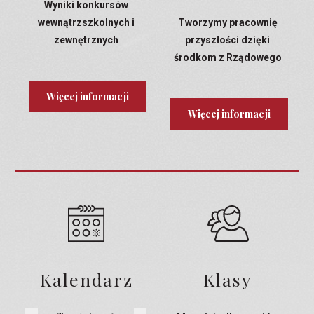
Wyniki konkursów
wewnątrzszkolnych i
Tworzymy pracownię
zewnętrznych
przyszłości dzięki
środkom z Rządowego
Programu Laboratoria
Przyszłości
Więcej informacji
Więcej informacji
Kalendarz
Klasy