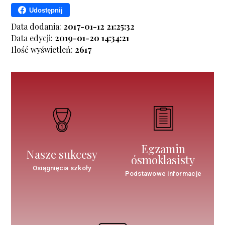
Udostępnij
Data dodania:
2017-01-12 21:25:32
Data edycji:
2019-01-20 14:34:21
Ilość wyświetleń:
2617
Egzamin
Nasze sukcesy
ósmoklasisty
Osiągnięcia szkoły
Podstawowe informacje