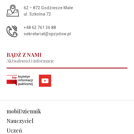
Adres pocztowy:
62 – 872 Godziesze Małe
ul. Szkolna 72
+48 62 761 36 88
sekretariat@spzydow.pl
BĄDŹ Z NAMI
Aktualności i informacje
mobiDziennik
Nauczyciel
Uczeń