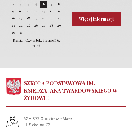
2
3
4
5
6
7
8
9
10
11
12
13
14
15
16
17
18
19
20
21
22
Więcej informacji
23
24
25
26
27
28
29
30
31
Dzisiaj: Czwartek, Sierpień 6,
2026
SZKOŁA PODSTAWOWA IM.
KSIĘDZA JANA TWARDOWSKIEGO W
ŻYDOWIE
Adres pocztowy:
62 – 872 Godziesze Małe
ul. Szkolna 72