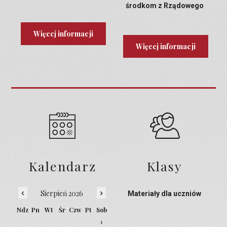
środkom z Rządowego
Programu Laboratoria
Przyszłości
Więcej informacji
Więcej informacji
Kalendarz
Klasy
‹
›
Sierpień 2026
Materiały dla uczniów
Ndz
Pn
Wt
Śr
Czw
Pt
Sob
1