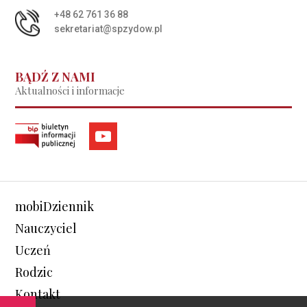
+48 62 761 36 88
sekretariat@spzydow.pl
BĄDŹ Z NAMI
Aktualności i informacje
mobiDziennik
Nauczyciel
Uczeń
Rodzic
Kontakt