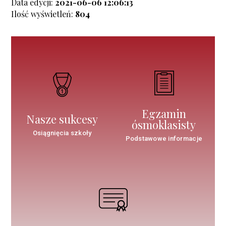
Data edycji:
2021-06-06 12:06:13
Ilość wyświetleń:
804
Egzamin
Nasze sukcesy
ósmoklasisty
Osiągnięcia szkoły
Podstawowe informacje