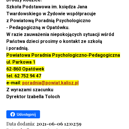
Szkoła Podstawowa im. księdza Jana
Twardowskiego w Żydowie współpracuje
z Powiatową Poradnią Psychologiczno
- Pedagogiczną w Opatówku.
W razie zauważenia niepokojących sytuacji wśród
Państwa dzieci prosimy o kontakt ze szkołą
i poradnią.
Powiatowa Poradnia Psychologiczno-Pedagogiczna
ul. Parkowa 1
62-860 Opatówek
tel. 62 752 94 47
e-mail:
poradnia@powiat.kalisz.pl
Z wyrazami szacunku
Dyrektor Izabella Toloch
Udostępnij
Data dodania:
2021-06-06 12:02:59