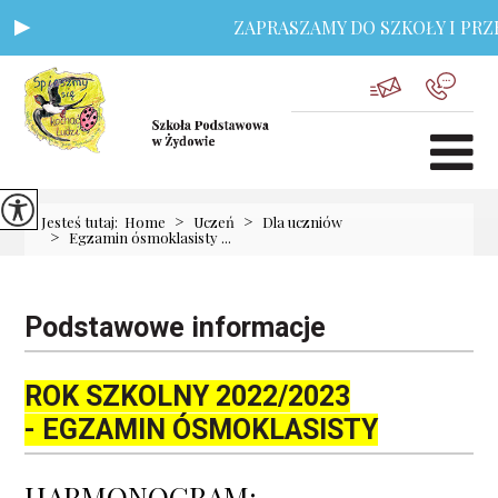
ZAPRASZAMY DO SZKOŁY I PRZED
>
>
Jesteś tutaj:
Home
Uczeń
Dla uczniów
>
Egzamin ósmoklasisty ...
Podstawowe informacje
ROK SZKOLNY 2022/2023
- EGZAMIN ÓSMOKLASISTY
HARMONOGRAM: