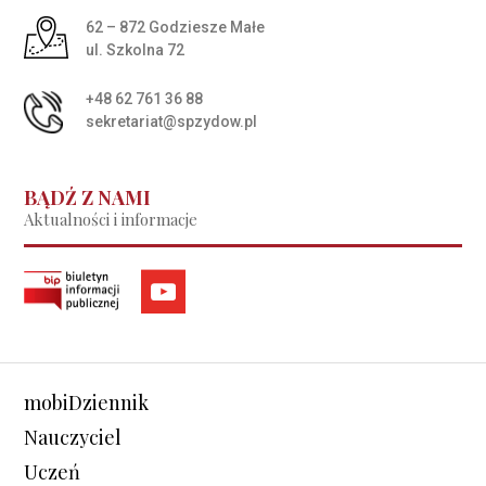
Adres pocztowy:
62 – 872 Godziesze Małe
ul. Szkolna 72
+48 62 761 36 88
sekretariat@spzydow.pl
BĄDŹ Z NAMI
Aktualności i informacje
mobiDziennik
Nauczyciel
Uczeń