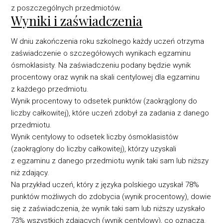
z poszczególnych przedmiotów.
Wyniki i zaświadczenia
W dniu zakończenia roku szkolnego każdy uczeń otrzyma
zaświadczenie o szczegółowych ‎wynikach egzaminu
ósmoklasisty. Na zaświadczeniu podany będzie wynik
procentowy oraz wynik na skali ‎centylowej dla egzaminu
z każdego przedmiotu.
Wynik procentowy to odsetek punktów (zaokrąglony do
liczby całkowitej), które uczeń ‎zdobył za zadania z danego
przedmiotu. ‎
Wynik centylowy to odsetek liczby ósmoklasistów
(zaokrąglony do liczby całkowitej), którzy ‎uzyskali
z egzaminu z danego przedmiotu wynik taki sam lub niższy
niż zdający. ‎
Na przykład uczeń, który z języka polskiego uzyskał 78%
punktów możliwych do zdobycia ‎‎(wynik procentowy), dowie
się z zaświadczenia, że wynik taki sam lub niższy uzyskało
‎‎73% wszystkich zdających (wynik centylowy), co oznacza,