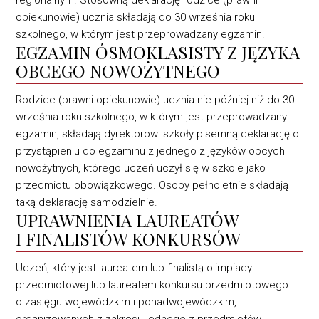
regionalnym. Stosowną deklarację rodzice (prawni
opiekunowie) ‎ucznia składają do 30 września roku
szkolnego, w którym jest przeprowadzany egzamin.‎
‎EGZAMIN ÓSMOKLASISTY Z JĘZYKA
OBCEGO NOWOŻYTNEGO
Rodzice (prawni opiekunowie) ucznia nie później niż do 30
września roku szkolnego, ‎w którym jest przeprowadzany
egzamin, składają dyrektorowi szkoły pisemną deklarację ‎o
przystąpieniu do egzaminu z jednego z języków obcych
nowożytnych, ‎którego uczeń uczył się w szkole jako
przedmiotu obowiązkowego. Osoby ‎pełnoletnie składają
taką deklarację samodzielnie.‎
UPRAWNIENIA LAUREATÓW
I FINALISTÓW KONKURSÓW
Uczeń, który jest laureatem lub finalistą olimpiady
przedmiotowej lub laureatem konkursu ‎przedmiotowego
o zasięgu wojewódzkim i ponadwojewódzkim,