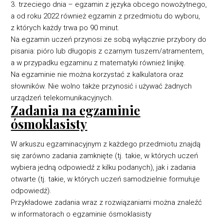
3. trzeciego dnia – egzamin z języka obcego nowożytnego,
a od roku 2022 również egzamin z przedmiotu do wyboru,
z których każdy trwa po 90 minut.
Na egzamin uczeń przynosi ze sobą wyłącznie przybory do
pisania: pióro lub długopis ‎z czarnym tuszem/atramentem,
a w przypadku egzaminu z matematyki również linijkę. ‎
Na egzaminie nie można korzystać z kalkulatora oraz
słowników. Nie wolno także przynosić ‎i używać żadnych
urządzeń telekomunikacyjnych.‎
Zadania na egzaminie
ósmoklasisty
W arkuszu egzaminacyjnym ‎z każdego przedmiotu znajdą
się zarówno zadania ‎zamknięte (tj. takie, w których uczeń
wybiera jedną odpowiedź z kilku podanych), jak i zadania
otwarte (tj. takie, w których uczeń samodzielnie formułuje
odpowiedź). ‎
Przykładowe zadania wraz z rozwiązaniami można znaleźć
w informatorach o egzaminie ósmoklasisty