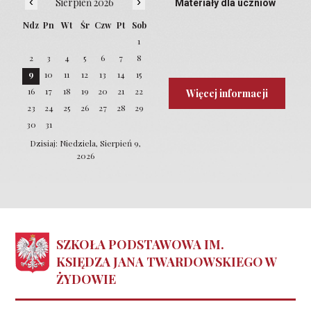
‹
›
Sierpień 2026
Materiały dla uczniów
Ndz
Pn
Wt
Śr
Czw
Pt
Sob
1
2
3
4
5
6
7
8
9
10
11
12
13
14
15
16
17
18
19
20
21
22
Więcej informacji
23
24
25
26
27
28
29
30
31
Dzisiaj: Niedziela, Sierpień 9,
2026
SZKOŁA PODSTAWOWA IM.
KSIĘDZA JANA TWARDOWSKIEGO W
ŻYDOWIE