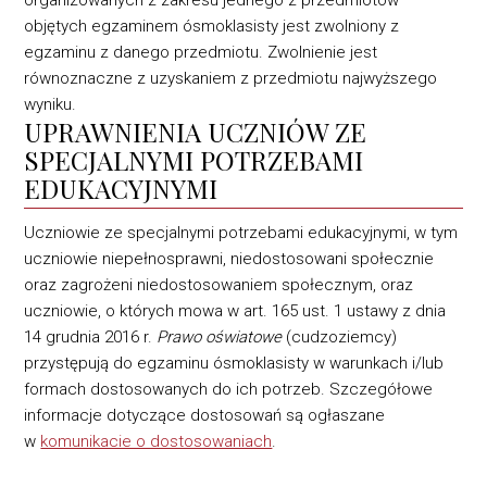
organizowanych ‎z zakresu jednego z przedmiotów
objętych egzaminem ósmoklasisty jest zwolniony ‎z
egzaminu z danego przedmiotu. Zwolnienie jest
równoznaczne z uzyskaniem ‎z przedmiotu najwyższego
wyniku.‎
‎UPRAWNIENIA UCZNIÓW ZE
SPECJALNYMI POTRZEBAMI
EDUKACYJNYMI
Uczniowie ze specjalnymi potrzebami edukacyjnymi, w tym
uczniowie niepełnosprawni, ‎niedostosowani społecznie
oraz zagrożeni niedostosowaniem społecznym, oraz
uczniowie, o których mowa w art. 165 ust. 1 ustawy z dnia
14 grudnia 2016 r.
Prawo oświatowe
(cudzoziemcy)
przystępują do ‎egzaminu ósmoklasisty w warunkach i/lub
formach dostosowanych do ich potrzeb. Szczegółowe
‎informacje dotyczące dostosowań są ogłaszane
w
komunikacie o dostosowaniach
.