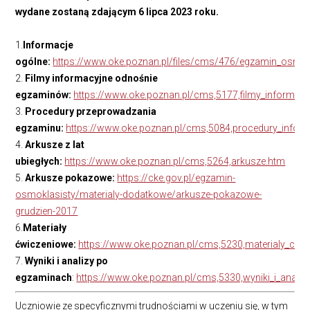
wydane zostaną zdającym 6 lipca 2023 roku.
1.
Informacje
ogólne:
https://www.oke.poznan.pl/files/cms/476/egzamin_osmok
2.
Filmy informacyjne odnośnie
egzaminów:
https://www.oke.poznan.pl/cms,5177,filmy_informac
3.
Procedury przeprowadzania
egzaminu:
https://www.oke.poznan.pl/cms,5084,procedury_infor
4.
Arkusze z lat
ubiegłych:
https://www.oke.poznan.pl/cms,5264,arkusze.htm
5.
Arkusze pokazowe:
https://cke.gov.pl/egzamin-
osmoklasisty/materialy-dodatkowe/arkusze-pokazowe-
grudzien-2017
6.
Materiały
ćwiczeniowe:
https://www.oke.poznan.pl/cms,5230,materialy_cwi
7.
Wyniki i analizy po
egzaminach
:
https://www.oke.poznan.pl/cms,5330,wyniki_i_analiz
Uczniowie ze specyficznymi trudnościami w uczeniu się, w tym