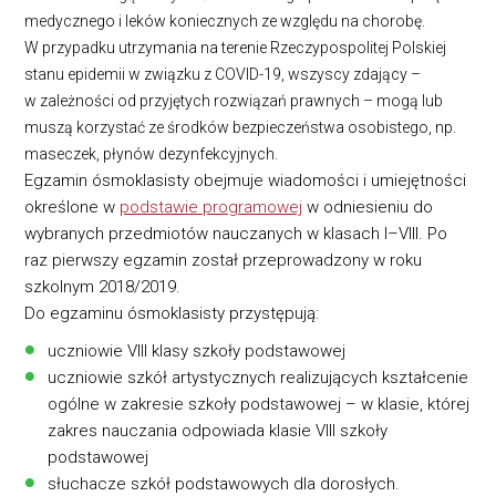
medycznego i leków koniecznych ze względu na chorobę.
W przypadku utrzymania na terenie Rzeczypospolitej Polskiej
stanu epidemii w związku z COVID-19, wszyscy zdający –
w zależności od przyjętych rozwiązań prawnych – mogą lub
muszą korzystać ze środków bezpieczeństwa osobistego, np.
maseczek, płynów dezynfekcyjnych.
Egzamin ósmoklasisty obejmuje wiadomości i umiejętności
określone ‎w
podstawie programowej
w odniesieniu do
wybranych przedmiotów ‎nauczanych w klasach I–VIII. Po
raz pierwszy egzamin został przeprowadzony w roku
szkolnym 2018/2019.
Do egzaminu ósmoklasisty przystępują:
uczniowie VIII klasy szkoły podstawowej
uczniowie szkół artystycznych realizujących kształcenie
ogólne w zakresie szkoły podstawowej – w klasie, której
zakres nauczania odpowiada klasie VIII szkoły
podstawowej
słuchacze szkół podstawowych dla dorosłych.