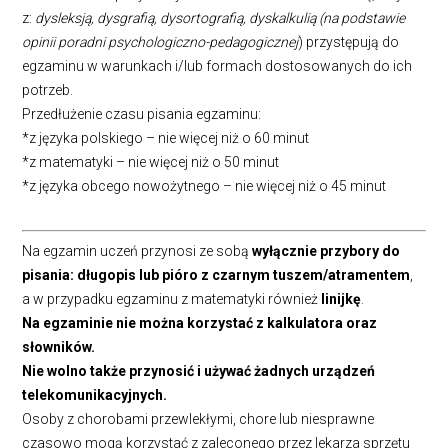
z:
dysleksją, dysgrafią, dysortografią, dyskalkulią (na podstawie
opinii poradni psychologiczno-pedagogicznej
) przystępują do
‎egzaminu w warunkach i/lub formach dostosowanych do ich
potrzeb.
Przedłużenie czasu pisania egzaminu:
*z języka polskiego – nie więcej niż o 60 minut
*z matematyki – nie więcej niż o 50 minut
*z języka obcego nowożytnego – nie więcej niż o 45 minut
Na egzamin uczeń przynosi ze sobą
wyłącznie przybory do
pisania: długopis lub pióro ‎z czarnym tuszem/atramentem
,
a w przypadku egzaminu z matematyki również
linijkę
. ‎
Na egzaminie nie można korzystać z kalkulatora oraz
słowników.
Nie wolno także przynosić ‎i używać żadnych urządzeń
telekomunikacyjnych.‎
Osoby z chorobami przewlekłymi, chore lub niesprawne
czasowo mogą korzystać z zaleconego przez lekarza sprzętu