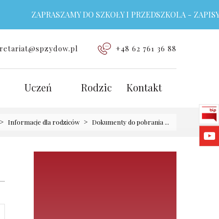
ZAPRASZAMY DO SZKOŁY I PRZEDSZKOLA - ZAPISY T
retariat@spzydow.pl
+48 62 761 36 88
Uczeń
Rodzic
Kontakt
>
>
Informacje dla rodziców
Dokumenty do pobrania ...