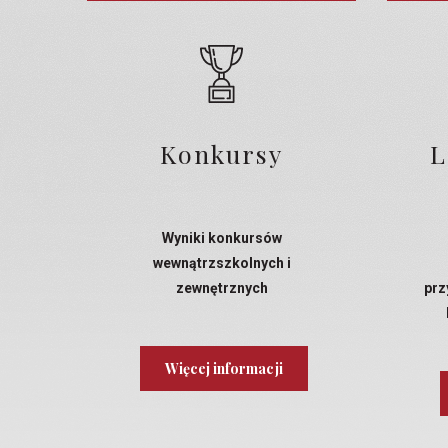
Konkursy
L
Wyniki konkursów
wewnątrzszkolnych i
zewnętrznych
prz
Więcej informacji