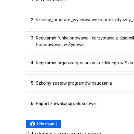
2.
szkolny_program_wychowawczo profilaktyczny_
3.
Regulamin funkcjonowania i korzystania z dzienni
Podstawowej w Żydowie
4.
Regulamin organizacji nauczania zdalnego w Sz
5.
Szkolny zestaw programów nauczania
6.
Raport z ewaluacji całościowej
Udostępnij
Data dodania:
2019-01-10 23:21:24