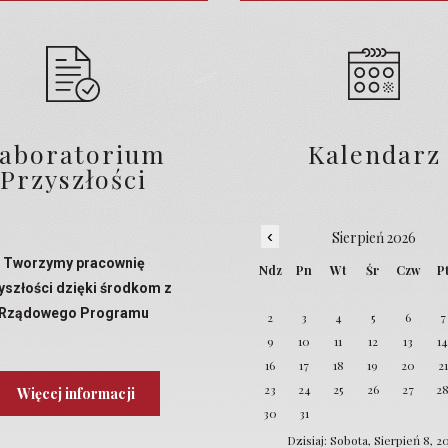
aboratorium
Kalendarz
Przyszłości
‹
Sierpień 2026
Tworzymy pracownię
Ndz
Pn
Wt
Śr
Czw
P
yszłości dzięki środkom z
Rządowego Programu
2
3
4
5
6
7
Laboratoria Przyszłości
9
10
11
12
13
1
16
17
18
19
20
21
23
24
25
26
27
2
Więcej informacji
30
31
Dzisiaj: Sobota, Sierpień 8, 2