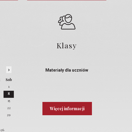
Klasy
›
Materiały dla uczniów
t
Sob
1
8
4
15
22
Więcej informacji
8
29
026