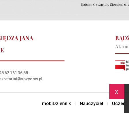
Dzisiaj: Czwartek, Sierpień 6, 
IĘDZA JANA
BĄDŹ
Aktual
IE
48 62 761 36 88
ekretariat@spzydow.pl
x
mobiDziennik
Nauczyciel
Uczeń