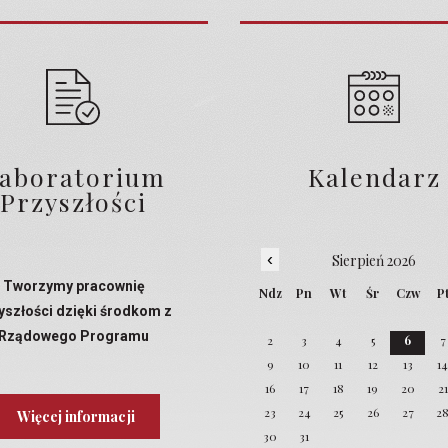
aboratorium
Kalendarz
Przyszłości
‹
Sierpień 2026
Tworzymy pracownię
Ndz
Pn
Wt
Śr
Czw
P
yszłości dzięki środkom z
Rządowego Programu
2
3
4
5
6
7
Laboratoria Przyszłości
9
10
11
12
13
1
16
17
18
19
20
21
23
24
25
26
27
2
Więcej informacji
30
31