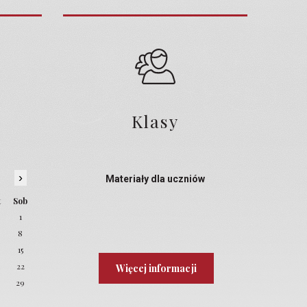
Klasy
›
Materiały dla uczniów
t
Sob
1
8
4
15
22
Więcej informacji
8
29