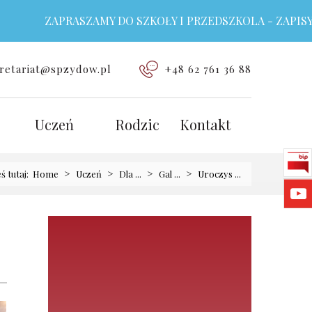
ZAPRASZAMY DO SZKOŁY I PRZEDSZKOLA - ZAPISY TR
retariat@spzydow.pl
+48 62 761 36 88
Uczeń
Rodzic
Kontakt
>
>
>
>
eś tutaj:
Home
Uczeń
Dla ...
Gal ...
Uroczys ...