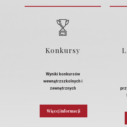
Konkursy
L
Wyniki konkursów
wewnątrzszkolnych i
zewnętrznych
prz
Więcej informacji