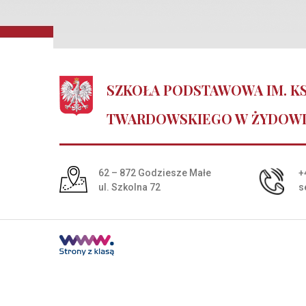
SZKOŁA PODSTAWOWA IM. KS
TWARDOWSKIEGO W ŻYDOW
Adres pocztowy:
62 – 872 Godziesze Małe
+
ul. Szkolna 72
s