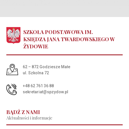
SZKOŁA PODSTAWOWA IM.
KSIĘDZA JANA TWARDOWSKIEGO W
ŻYDOWIE
Adres pocztowy:
62 – 872 Godziesze Małe
ul. Szkolna 72
+48 62 761 36 88
sekretariat@spzydow.pl
BĄDŹ Z NAMI
Aktualności i informacje