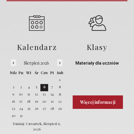
Kalendarz
Klasy
‹
›
Sierpień 2026
Materiały dla uczniów
Ndz
Pn
Wt
Śr
Czw
Pt
Sob
1
2
3
4
5
6
7
8
9
10
11
12
13
14
15
16
17
18
19
20
21
22
Więcej informacji
23
24
25
26
27
28
29
30
31
Dzisiaj: Czwartek, Sierpień 6,
2026