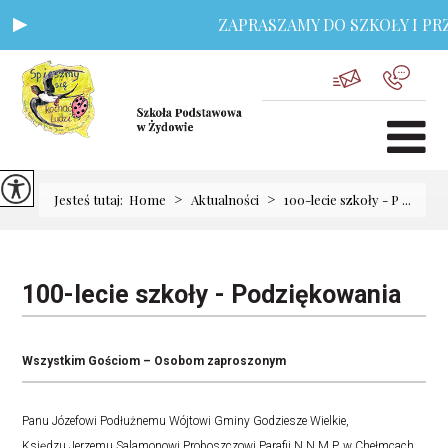
ZAPRASZAMY DO SZKOŁY I PRZ
>
>
Jesteś tutaj:
Home
Aktualności
100-lecie szkoły - P ...
100-lecie szkoły - Podziękowania
Wszystkim Gościom – Osobom zaproszonym
Panu Józefowi Podłużnemu Wójtowi Gminy Godziesze Wielkie,
Księdzu Jerzemu Salamonowi Proboszczowi Parafii N.N.M.P. w Chełmcach