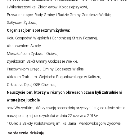
i Wikariuszowi ks. Zbigniewowi Kołodziejczykowi,
Przewodniczącej Rady Gminy i Radzie Gminy Godziesze Wielkie,
Sołtysowi Żydowa,
Organizacjom społecznym Żydowa:
Kołu Gospodyń Wiejskich i Ochotniczej Straży Pożarnej,
Absolwentom Szkoły,
Mieszkańcom Żydowa i Osieka,
Dyrektorom Szkół Gminy Godziesze Wielkie,
Pracownikom Urzędu Gminy Godziesze Wielkie,
Aktorom Teatru im. Wojciecha Bogusławskiego w Kaliszu,
Orkiestrze Dętej OSP Chełmce,
Nauczycielom, którzy w różnych okresach czasu byli zatrudnieni
w tutejszej Szkole
oraz Wszystkim, którzy swoją obecnością przyczynili się do uświetnienia
naszej dostojnej uroczystości w dniu 22 czerwca 2018r-
100-lecia Szkoły Podstawowej im. ks. Jana Twardowskiego w Żydowie
serdecznie dziękuję