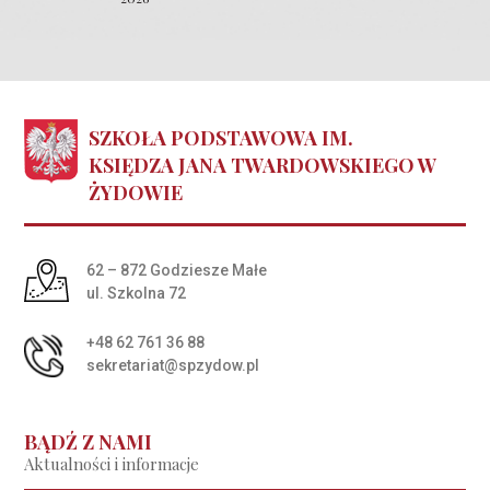
SZKOŁA PODSTAWOWA IM.
KSIĘDZA JANA TWARDOWSKIEGO W
ŻYDOWIE
Adres pocztowy:
62 – 872 Godziesze Małe
ul. Szkolna 72
+48 62 761 36 88
sekretariat@spzydow.pl
BĄDŹ Z NAMI
Aktualności i informacje