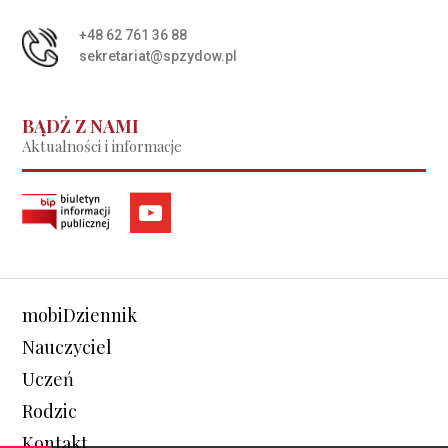
+48 62 761 36 88
sekretariat@spzydow.pl
BĄDŹ Z NAMI
Aktualności i informacje
mobiDziennik
Nauczyciel
Uczeń
Rodzic
Kontakt