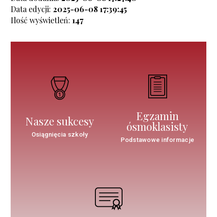
Data edycji:
2025-06-08 17:39:45
Ilość wyświetleń:
147
Egzamin
Nasze sukcesy
ósmoklasisty
Osiągnięcia szkoły
Podstawowe informacje