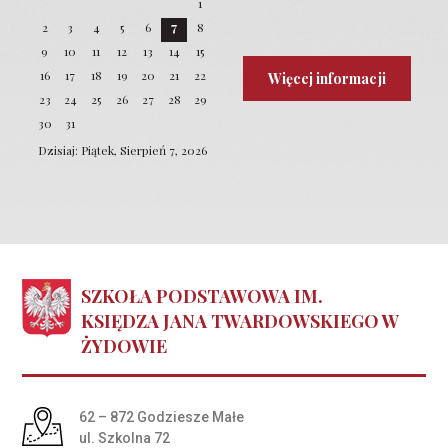
1
2
3
4
5
6
7
8
9
10
11
12
13
14
15
16
17
18
19
20
21
22
Więcej informacji
23
24
25
26
27
28
29
30
31
Dzisiaj: Piątek, Sierpień 7, 2026
SZKOŁA PODSTAWOWA IM.
KSIĘDZA JANA TWARDOWSKIEGO W
ŻYDOWIE
Adres pocztowy:
62 – 872 Godziesze Małe
ul. Szkolna 72