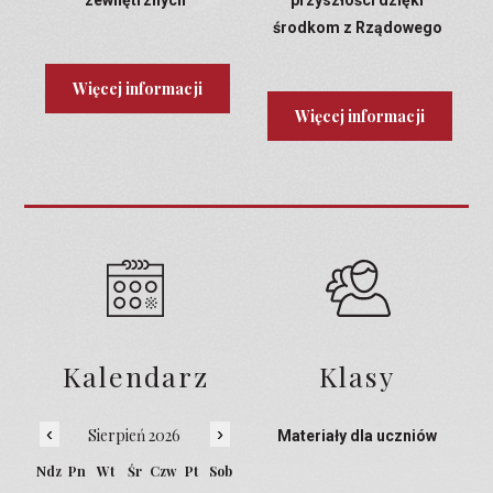
zewnętrznych
przyszłości dzięki
środkom z Rządowego
Programu Laboratoria
Przyszłości
Więcej informacji
Więcej informacji
Kalendarz
Klasy
‹
›
Sierpień 2026
Materiały dla uczniów
Ndz
Pn
Wt
Śr
Czw
Pt
Sob