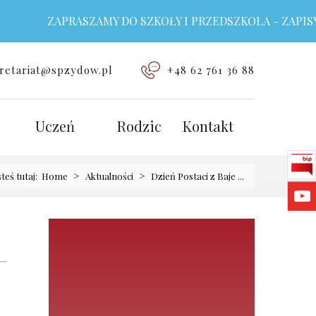
ZAPRASZAMY DO SZKOŁY I PRZEDSZKOLA - ZAPISY T
retariat@spzydow.pl
+48 62 761 36 88
Uczeń
Rodzic
Kontakt
>
>
steś tutaj:
Home
Aktualności
Dzień Postaci z Baje ...