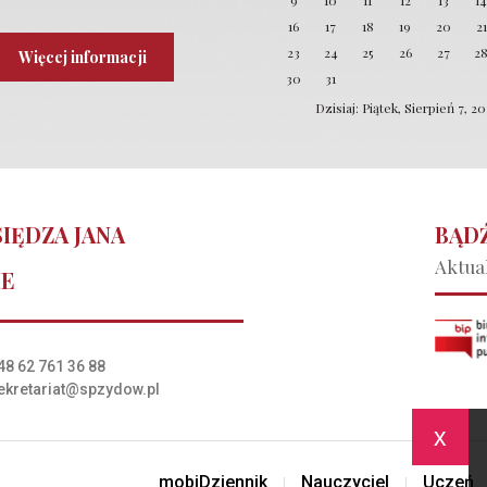
9
10
11
12
13
1
16
17
18
19
20
21
23
24
25
26
27
2
Więcej informacji
30
31
Dzisiaj: Piątek, Sierpień 7, 2
IĘDZA JANA
BĄDŹ
Aktual
IE
48 62 761 36 88
ekretariat@spzydow.pl
x
mobiDziennik
Nauczyciel
Uczeń