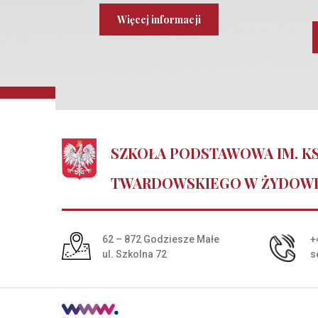
Więcej informacji
SZKOŁA PODSTAWOWA IM. KS
TWARDOWSKIEGO W ŻYDOW
Adres pocztowy:
62 – 872 Godziesze Małe
+
ul. Szkolna 72
s