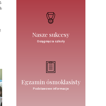
ę,
ą,
ż
Nasze sukcesy
Osiągnięcia szkoły
Egzamin ósmoklasisty
Podstawowe informacje