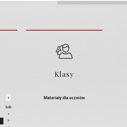
Klasy
›
Materiały dla uczniów
t
Sob
1
8