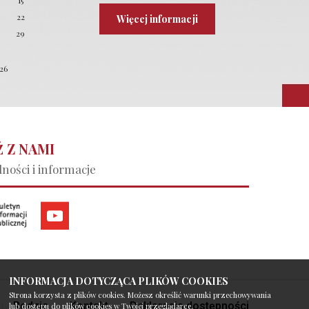
4
15
22
Więcej informacji
8
29
026
 Z NAMI
ności i informacje
INFORMACJA DOTYCZĄCA PLIKÓW COOKIES
Strona korzysta z plików cookies. Możesz określić warunki przechowywania
Rodzic
Kontakt
Deklaracja dostępności
lub dostępu do plików cookies w Twojej przeglądarce.