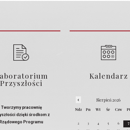
aboratorium
Kalendarz
Przyszłości
‹
Sierpień 2026
Tworzymy pracownię
Ndz
Pn
Wt
Śr
Czw
P
yszłości dzięki środkom z
Rządowego Programu
2
3
4
5
6
7
Laboratoria Przyszłości