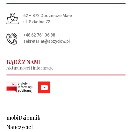
Adres pocztowy:
62 – 872 Godziesze Małe
ul. Szkolna 72
+48 62 761 36 88
sekretariat@spzydow.pl
BĄDŹ Z NAMI
Aktualności i informacje
mobiDziennik
Nauczyciel