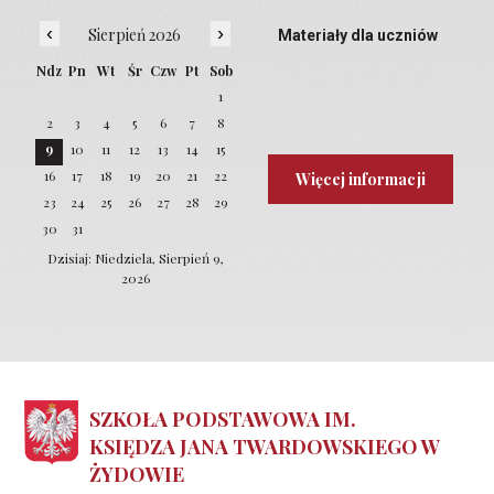
‹
›
Sierpień 2026
Materiały dla uczniów
Ndz
Pn
Wt
Śr
Czw
Pt
Sob
1
2
3
4
5
6
7
8
9
10
11
12
13
14
15
16
17
18
19
20
21
22
Więcej informacji
23
24
25
26
27
28
29
30
31
Dzisiaj: Niedziela, Sierpień 9,
2026
SZKOŁA PODSTAWOWA IM.
KSIĘDZA JANA TWARDOWSKIEGO W
ŻYDOWIE