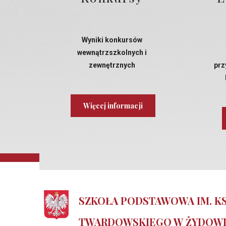
Wyniki konkursów
wewnątrzszkolnych i
zewnętrznych
prz
Więcej informacji
SZKOŁA PODSTAWOWA IM. KS
TWARDOWSKIEGO W ŻYDOW