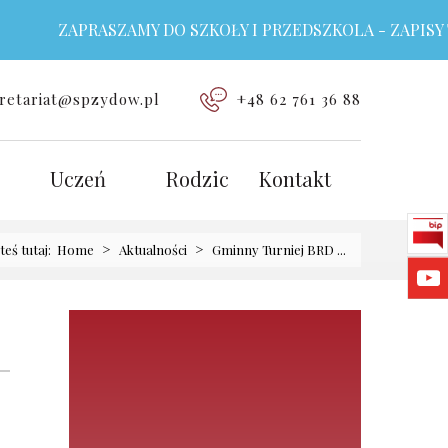
ZAPRASZAMY DO SZKOŁY I PRZEDSZKOLA - ZAPISY TRWA
retariat@spzydow.pl
+48 62 761 36 88
Uczeń
Rodzic
Kontakt
>
>
teś tutaj:
Home
Aktualności
Gminny Turniej BRD ...