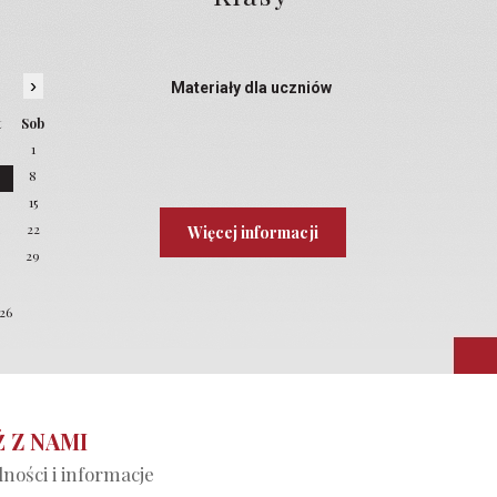
›
Materiały dla uczniów
t
Sob
1
8
4
15
22
Więcej informacji
8
29
026
 Z NAMI
ności i informacje