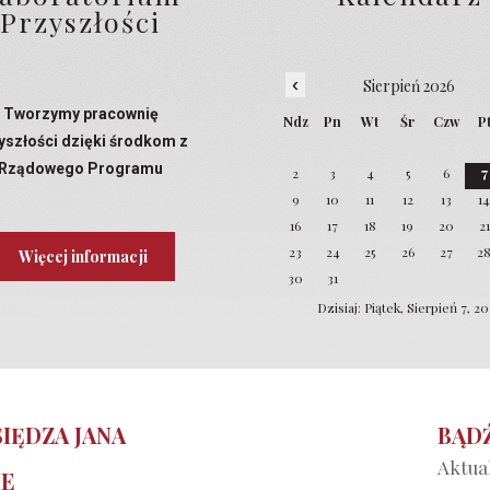
Przyszłości
‹
Sierpień 2026
Tworzymy pracownię
Ndz
Pn
Wt
Śr
Czw
P
yszłości dzięki środkom z
Rządowego Programu
2
3
4
5
6
7
Laboratoria Przyszłości
9
10
11
12
13
1
16
17
18
19
20
21
23
24
25
26
27
2
Więcej informacji
30
31
Dzisiaj: Piątek, Sierpień 7, 2
IĘDZA JANA
BĄDŹ
Aktual
IE