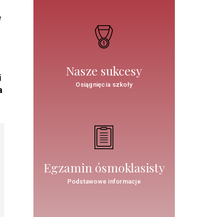
e
Nasze sukcesy
i
Osiągnięcia szkoły
a
Egzamin ósmoklasisty
Podstawowe informacje