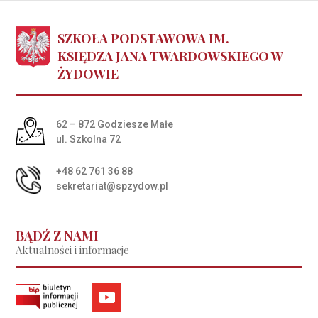
SZKOŁA PODSTAWOWA IM.
KSIĘDZA JANA TWARDOWSKIEGO W
ŻYDOWIE
Adres pocztowy:
62 – 872 Godziesze Małe
ul. Szkolna 72
+48 62 761 36 88
sekretariat@spzydow.pl
BĄDŹ Z NAMI
Aktualności i informacje