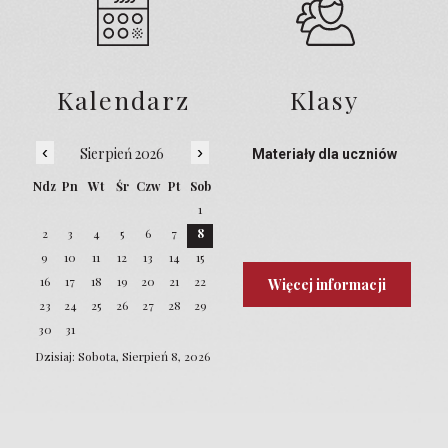
Kalendarz
Klasy
‹
›
Sierpień 2026
Materiały dla uczniów
Ndz
Pn
Wt
Śr
Czw
Pt
Sob
1
2
3
4
5
6
7
8
9
10
11
12
13
14
15
16
17
18
19
20
21
22
Więcej informacji
23
24
25
26
27
28
29
30
31
Dzisiaj: Sobota, Sierpień 8, 2026