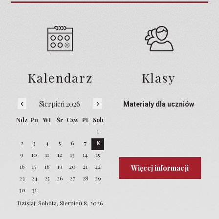
Kalendarz
Klasy
‹
›
Sierpień 2026
Materiały dla uczniów
Ndz
Pn
Wt
Śr
Czw
Pt
Sob
1
2
3
4
5
6
7
8
9
10
11
12
13
14
15
16
17
18
19
20
21
22
Więcej informacji
23
24
25
26
27
28
29
30
31
Dzisiaj: Sobota, Sierpień 8, 2026