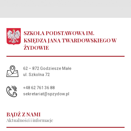
SZKOŁA PODSTAWOWA IM.
KSIĘDZA JANA TWARDOWSKIEGO W
ŻYDOWIE
Adres pocztowy:
62 – 872 Godziesze Małe
ul. Szkolna 72
+48 62 761 36 88
sekretariat@spzydow.pl
BĄDŹ Z NAMI
Aktualności i informacje