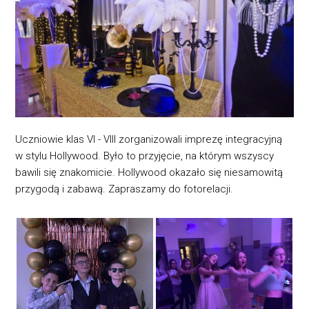
Uczniowie klas VI - VIII zorganizowali imprezę integracyjną
w stylu Hollywood. Było to przyjęcie, na którym wszyscy
bawili się znakomicie. Hollywood okazało się niesamowitą
przygodą i zabawą. Zapraszamy do fotorelacji.