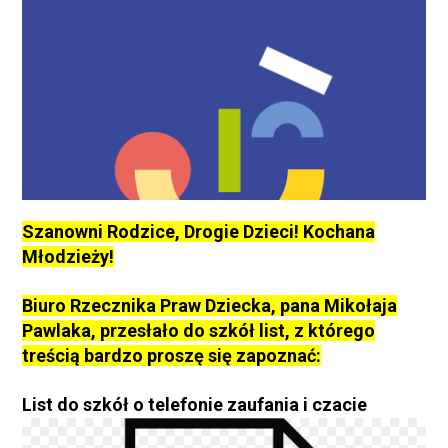
Szanowni Rodzice, Drogie Dzieci! Kochana
Młodzieży!
Biuro Rzecznika Praw Dziecka, pana Mikołaja
Pawlaka, przesłało do szkół list, z którego
treścią bardzo proszę się zapoznać:
List do szkół o telefonie zaufania i czacie