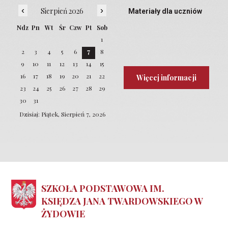
‹
›
Sierpień 2026
Materiały dla uczniów
Ndz
Pn
Wt
Śr
Czw
Pt
Sob
1
2
3
4
5
6
7
8
9
10
11
12
13
14
15
16
17
18
19
20
21
22
Więcej informacji
23
24
25
26
27
28
29
30
31
Dzisiaj: Piątek, Sierpień 7, 2026
SZKOŁA PODSTAWOWA IM.
KSIĘDZA JANA TWARDOWSKIEGO W
ŻYDOWIE