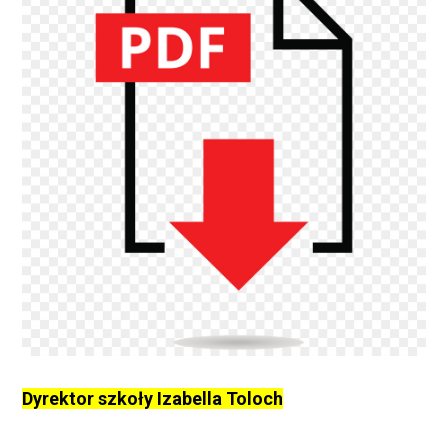
Dyrektor szkoły Izabella Toloch