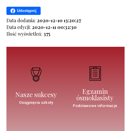
Udostępnij
Data dodania:
2020-12-10 13:20:27
Data edycji:
2020-12-11 00:32:30
Ilość wyświetleń:
375
Egzamin
Nasze sukcesy
ósmoklasisty
Osiągnięcia szkoły
Podstawowe informacje