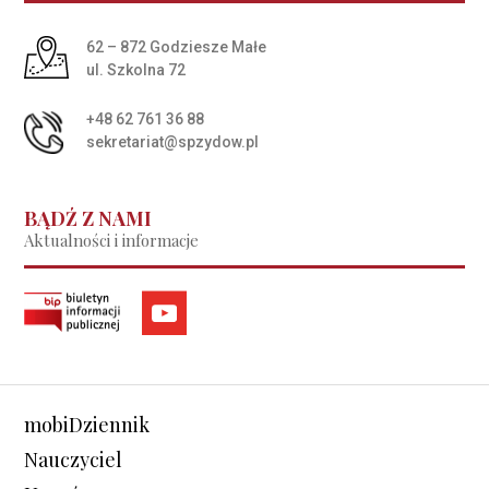
Adres pocztowy:
62 – 872 Godziesze Małe
ul. Szkolna 72
+48 62 761 36 88
sekretariat@spzydow.pl
BĄDŹ Z NAMI
Aktualności i informacje
mobiDziennik
Nauczyciel