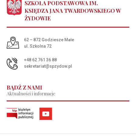
SZKOŁA PODSTAWOWA IM.
KSIĘDZA JANA TWARDOWSKIEGO W
ŻYDOWIE
Adres pocztowy:
62 – 872 Godziesze Małe
ul. Szkolna 72
+48 62 761 36 88
sekretariat@spzydow.pl
BĄDŹ Z NAMI
Aktualności i informacje