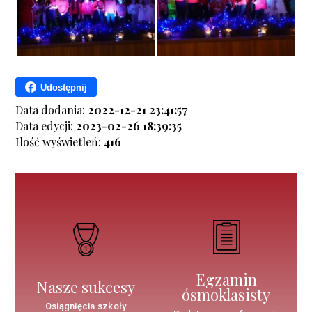
Udostępnij
Data dodania:
2022-12-21 23:41:57
Data edycji:
2023-02-26 18:39:35
Ilość wyświetleń:
416
Egzamin
Nasze sukcesy
ósmoklasisty
Osiągnięcia szkoły