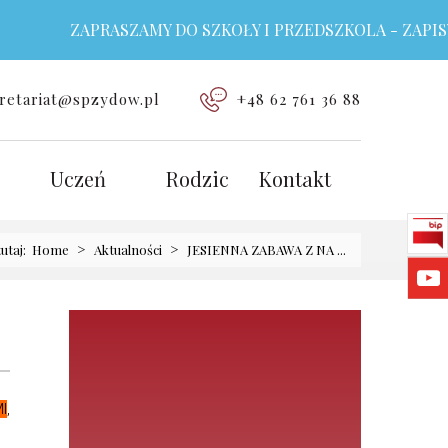
ZAPRASZAMY DO SZKOŁY I PRZEDSZKOLA - ZAPISY 
retariat@spzydow.pl
+48 62 761 36 88
Uczeń
Rodzic
Kontakt
>
>
tutaj:
Home
Aktualności
JESIENNA ZABAWA Z NA ...
I
,