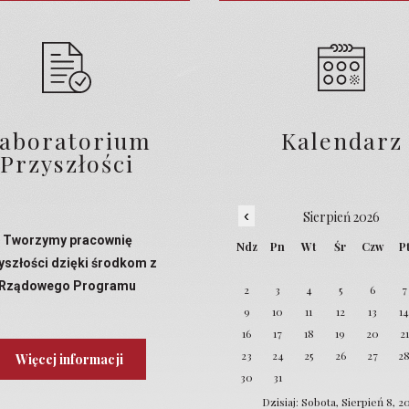
aboratorium
Kalendarz
Przyszłości
‹
Sierpień 2026
Tworzymy pracownię
Ndz
Pn
Wt
Śr
Czw
P
yszłości dzięki środkom z
Rządowego Programu
2
3
4
5
6
7
Laboratoria Przyszłości
9
10
11
12
13
1
16
17
18
19
20
21
23
24
25
26
27
2
Więcej informacji
30
31
Dzisiaj: Sobota, Sierpień 8, 2