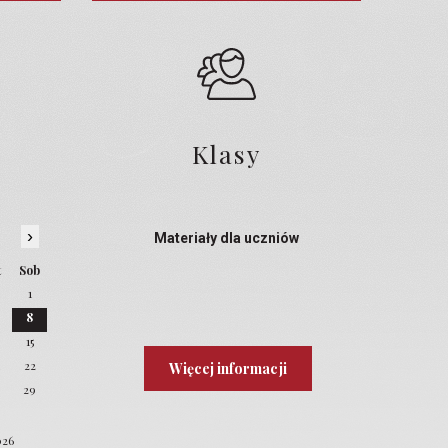
Klasy
›
Materiały dla uczniów
t
Sob
1
8
4
15
22
Więcej informacji
8
29
026