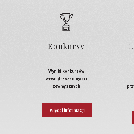
Konkursy
L
Wyniki konkursów
wewnątrzszkolnych i
zewnętrznych
prz
Więcej informacji