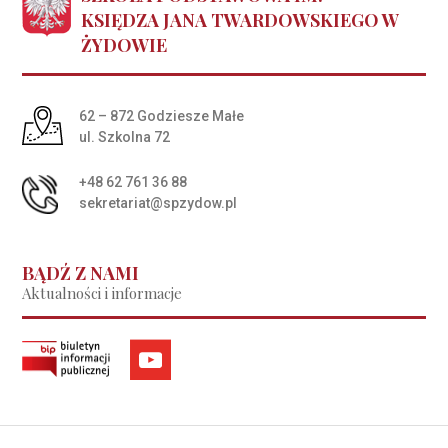
KSIĘDZA JANA TWARDOWSKIEGO W
ŻYDOWIE
Adres pocztowy:
62 – 872 Godziesze Małe
ul. Szkolna 72
+48 62 761 36 88
sekretariat@spzydow.pl
BĄDŹ Z NAMI
Aktualności i informacje