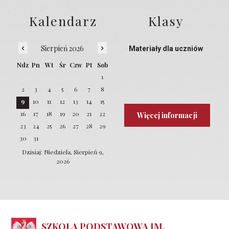
Kalendarz
Klasy
‹
›
Sierpień 2026
Materiały dla uczniów
Ndz
Pn
Wt
Śr
Czw
Pt
Sob
1
2
3
4
5
6
7
8
9
10
11
12
13
14
15
16
17
18
19
20
21
22
Więcej informacji
23
24
25
26
27
28
29
30
31
Dzisiaj: Niedziela, Sierpień 9,
2026
SZKOŁA PODSTAWOWA IM.