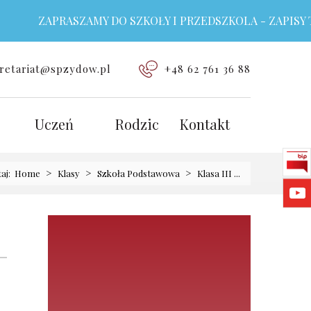
ZAPRASZAMY DO SZKOŁY I PRZEDSZKOLA - ZAPISY TRW
retariat@spzydow.pl
+48 62 761 36 88
Uczeń
Rodzic
Kontakt
>
>
>
taj:
Home
Klasy
Szkoła Podstawowa
Klasa III ...