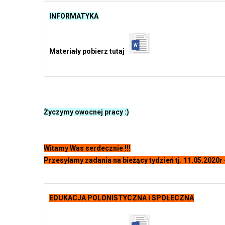
INFORMATYKA
Materiały pobierz tutaj
Życzymy owocnej pracy :)
Witamy Was serdecznie !!!
Przesyłamy zadania na bieżący tydzień tj. 11.05.2020r 
EDUKACJA POLONISTYCZNA i SPOŁECZNA