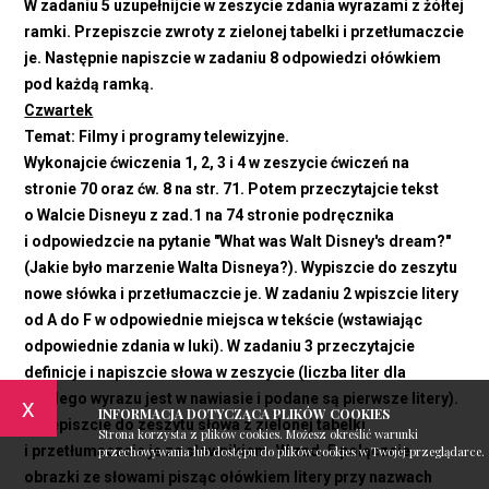
W zadaniu 5 uzupełnijcie w zeszycie zdania wyrazami z żółtej
ramki. Przepiszcie zwroty z zielonej tabelki i przetłumaczcie
je. Następnie napiszcie w zadaniu 8 odpowiedzi ołówkiem
pod każdą ramką.
Czwartek
Temat: Filmy i programy telewizyjne.
Wykonajcie ćwiczenia 1, 2, 3 i 4 w zeszycie ćwiczeń na
stronie 70 oraz ćw. 8 na str. 71. Potem przeczytajcie tekst
o Walcie Disneyu z zad.1 na 74 stronie podręcznika
i odpowiedzcie na pytanie "What was Walt Disney's dream?"
(Jakie było marzenie Walta Disneya?). Wypiszcie do zeszytu
nowe słówka i przetłumaczcie je. W zadaniu 2 wpiszcie litery
od A do F w odpowiednie miejsca w tekście (wstawiając
odpowiednie zdania w luki). W zadaniu 3 przeczytajcie
definicje i napiszcie słowa w zeszycie (liczba liter dla
każdego wyrazu jest w nawiasie i podane są pierwsze litery).
x
INFORMACJA DOTYCZĄCA PLIKÓW COOKIES
Przepiszcie do zeszytu słowa z zielonej tabelki
Strona korzysta z plików cookies. Możesz określić warunki
i przetłumaczcie je ze słownikiem. W zad. 5 polączcie
przechowywania lub dostępu do plików cookies w Twojej przeglądarce.
obrazki ze słowami pisząc ołówkiem litery przy nazwach