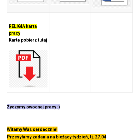
RELIGIA karta
pracy
Kartę pobierz tutaj
Życzymy owocnej pracy :)
Witamy Was serdecznie!
Przesyłamy zadania na bieżący tydzień, tj. 27.04