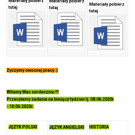
Materiały pobierz
Materiały pobierz
Materiały pobierz
tutaj
tutaj
tutaj
Życzymy owocnej pracy :)
Witamy Was serdecznie !!!
Przesyłamy zadania na bieżący tydzień tj. 08.06.2020r
- 10.06.2020r.
JĘZYK POLSKI
HISTORIA
JĘZYK ANGIELSKI