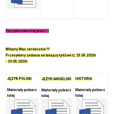
Życzymy owocnej pracy :)
Witamy Was serdecznie !!!
Przesyłamy zadania na bieżący tydzień tj. 25.05.2020r
- 29.05.2020r.
JĘZYK POLSKI
HISTORIA
JĘZYK ANGIELSKI
Materiały pobierz
Materiały pobierz
Materiały pobierz
tutaj
tutaj
tutaj