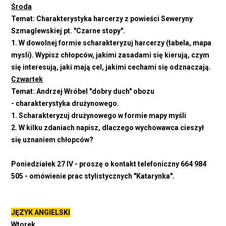
Środa
Temat: Charakterystyka harcerzy z powieści Seweryny
Szmaglewskiej pt. "Czarne stopy".
1. W dowolnej formie scharakteryzuj harcerzy (tabela, mapa
mysli). Wypisz chłopców, jakimi zasadami się kierują, czym
się interesują, jaki mają cel, jakimi cechami się odznaczają.
Czwartek
Temat: Andrzej Wróbel "dobry duch" obozu
- charakterystyka drużynowego.
1. Scharakteryzuj drużynowego w formie mapy myśli
2. W kilku zdaniach napisz, dlaczego wychowawca cieszył
się uznaniem chłopców?
Poniedziałek 27 IV - proszę o kontakt telefoniczny 664 984
505 - omówienie prac stylistycznych "Katarynka".
JĘZYK ANGIELSKI
Wtorek