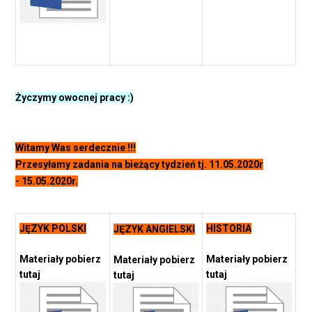
Życzymy owocnej pracy :)
Witamy Was serdecznie !!!
Przesyłamy zadania na bieżący tydzień tj. 11.05.2020r
- 15.05.2020r.
JĘZYK POLSKI
HISTORIA
JĘZYK ANGIELSKI
Materiały pobierz
Materiały pobierz
Materiały pobierz
tutaj
tutaj
tutaj