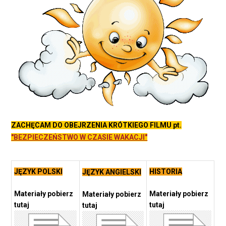
ZACHĘCAM DO OBEJRZENIA KRÓTKIEGO FILMU pt.
"BEZPIECZEŃSTWO W CZASIE WAKACJI"
JĘZYK POLSKI
HISTORIA
JĘZYK ANGIELSKI
Materiały pobierz
Materiały pobierz
Materiały pobierz
tutaj
tutaj
tutaj