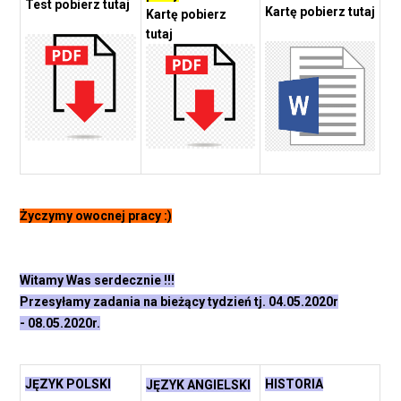
Test pobierz tutaj
Kartę pobierz tutaj
Kartę pobierz
tutaj
Życzymy owocnej pracy :)
Witamy Was serdecznie !!!
Przesyłamy zadania na bieżący tydzień tj. 04.05.2020r
-
08.05.2020r.
JĘZYK POLSKI
HISTORIA
JĘZYK ANGIELSKI