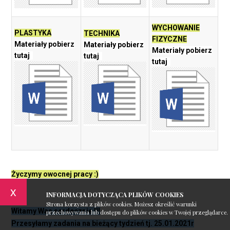
WYCHOWANIE
PLASTYKA
TECHNIKA
FIZYCZNE
Materiały pobierz
Materiały pobierz
Materiały pobierz
tutaj
tutaj
tutaj
Życzymy owocnej pracy :)
x
INFORMACJA DOTYCZĄCA PLIKÓW COOKIES
Strona korzysta z plików cookies. Możesz określić warunki
Witamy Was serdecznie !!!
przechowywania lub dostępu do plików cookies w Twojej przeglądarce.
Przesyłamy zadania na bieżący tydzień tj. 25.01.2021r