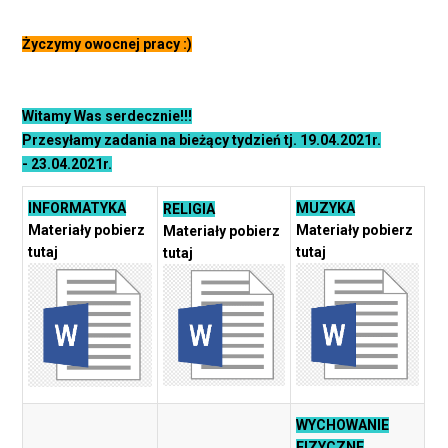
Życzymy owocnej pracy :)
Witamy Was serdecznie!!!
Przesyłamy zadania na bieżący tydzień tj. 19.04.2021r.
- 23.04.2021r.
INFORMATYKA
MUZYKA
RELIGIA
Materiały pobierz
Materiały pobierz
Materiały pobierz
tutaj
tutaj
tutaj
WYCHOWANIE
FIZYCZNE