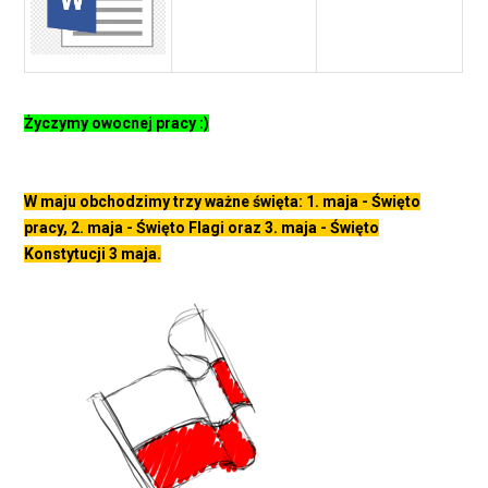
Życzymy owocnej pracy :)
W maju obchodzimy trzy ważne święta: 1. maja - Święto
pracy, 2. maja - Święto Flagi oraz 3. maja - Święto
Konstytucji 3 maja.