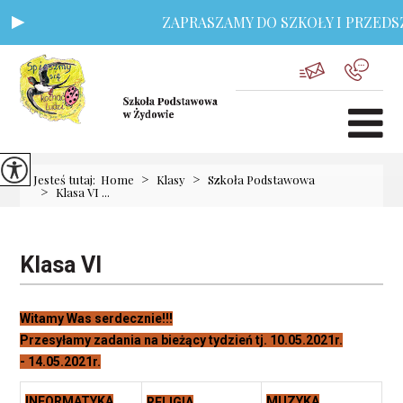
ZAPRASZAMY DO SZKOŁY I PRZEDSZKO
>
>
Jesteś tutaj:
Home
Klasy
Szkoła Podstawowa
>
Klasa VI ...
Klasa VI
Witamy Was serdecznie!!!
Przesyłamy zadania na bieżący tydzień tj. 10.05.2021r.
- 14.05.2021r.
INFORMATYKA
MUZYKA
RELIGIA