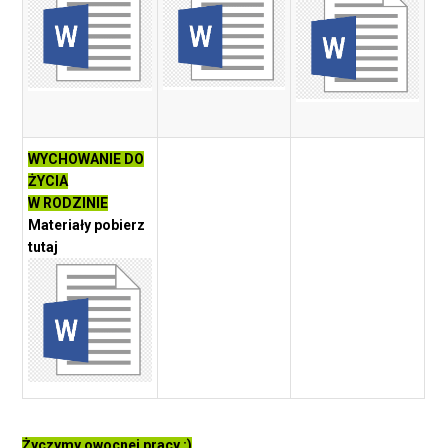
WYCHOWANIE DO
ŻYCIA
W RODZINIE
Materiały pobierz
tutaj
Życzymy owocnej pracy :)