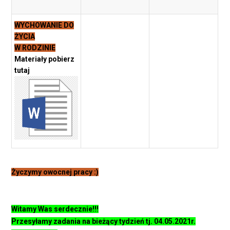
WYCHOWANIE DO
ŻYCIA
W RODZINIE
Materiały pobierz
tutaj
Życzymy owocnej pracy :)
Witamy Was serdecznie!!!
Przesyłamy zadania na bieżący tydzień tj. 04.05.2021r.