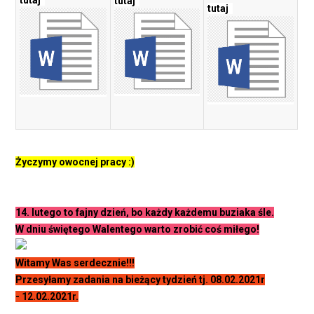
tutaj
tutaj
tutaj
Życzymy owocnej pracy :)
14. lutego to fajny dzień, bo każdy każdemu buziaka śle.
W dniu świętego Walentego warto zrobić coś miłego!
Witamy Was serdecznie!!!
Przesyłamy zadania na bieżący tydzień tj. 08.02.2021r
- 12.02.2021r.