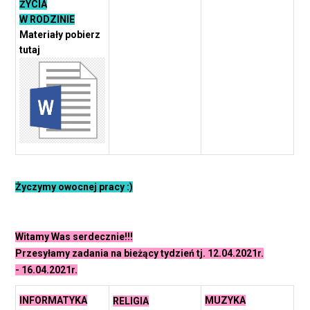
ŻYCIA
W RODZINIE
Materiały pobierz
tutaj
Życzymy owocnej pracy :)
Witamy Was serdecznie!!!
Przesyłamy zadania na bieżący tydzień tj. 12.04.2021r.
- 16.04.2021r.
INFORMATYKA
MUZYKA
RELIGIA