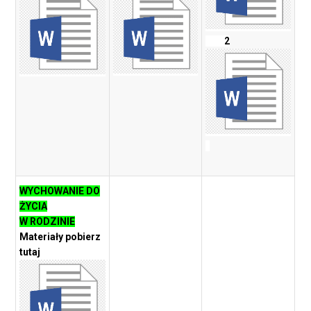
2
WYCHOWANIE DO
ŻYCIA
W RODZINIE
Materiały pobierz
tutaj