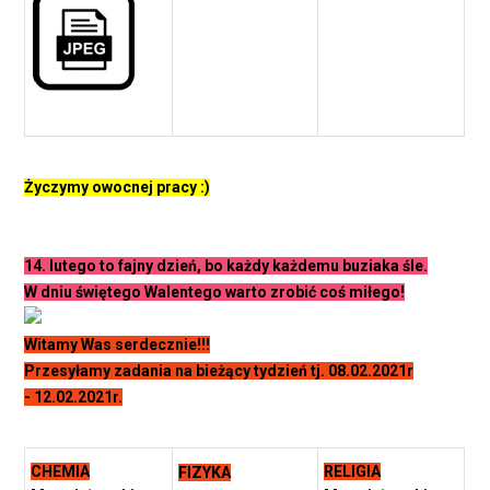
Życzymy owocnej pracy :)
14. lutego to fajny dzień, bo każdy każdemu buziaka śle.
W dniu świętego Walentego warto zrobić coś miłego!
Witamy Was serdecznie!!!
Przesyłamy zadania na bieżący tydzień tj. 08.02.2021r
- 12.02.2021r.
CHEMIA
RELIGIA
FIZYKA