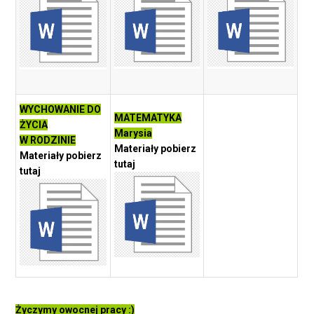
WYCHOWANIE DO
MATEMATYKA
ŻYCIA
Marysia
W RODZINIE
Materiały pobierz
Materiały pobierz
tutaj
tutaj
Życzymy owocnej pracy :)