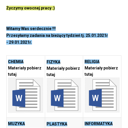
Życzymy owocnej pracy :)
Witamy Was serdecznie !!!
Przesyłamy zadania na bieżący tydzień tj. 25.01.2021r
- 29.01.2021r.
CHEMIA
RELIGIA
FIZYKA
Materiały pobierz
Materiały pobierz
Materiały pobierz
tutaj
tutaj
tutaj
MUZYKA
INFORMATYKA
PLASTYKA