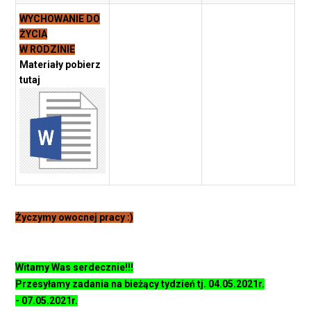
WYCHOWANIE DO
ŻYCIA
W RODZINIE
Materiały pobierz
tutaj
Życzymy owocnej pracy :)
Witamy Was serdecznie!!!
Przesyłamy zadania na bieżący tydzień tj. 04.05.2021r.
- 07.05.2021r.