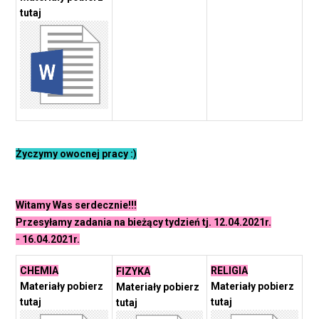
tutaj
Życzymy owocnej pracy :)
Witamy Was serdecznie!!!
Przesyłamy zadania na bieżący tydzień tj. 12.04.2021r.
- 16.04.2021r.
CHEMIA
RELIGIA
FIZYKA
Materiały pobierz
Materiały pobierz
Materiały pobierz
tutaj
tutaj
tutaj