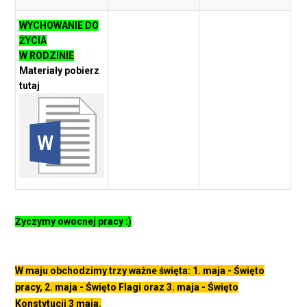
WYCHOWANIE DO
ŻYCIA
W RODZINIE
Materiały pobierz
tutaj
Życzymy owocnej pracy :)
W maju obchodzimy trzy ważne święta: 1. maja - Święto
pracy, 2. maja - Święto Flagi oraz 3. maja - Święto
Konstytucji 3 maja.