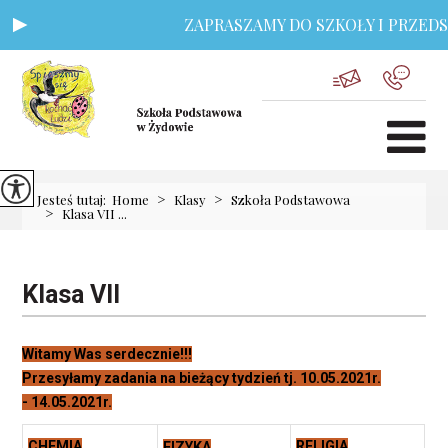
ZAPRASZAMY DO SZKOŁY I PRZEDSZK
>
>
Jesteś tutaj:
Home
Klasy
Szkoła Podstawowa
>
Klasa VII ...
Klasa VII
Witamy Was serdecznie!!!
Przesyłamy zadania na bieżący tydzień tj. 10.05.2021r.
- 14.05.2021r.
CHEMIA
RELIGIA
FIZYKA