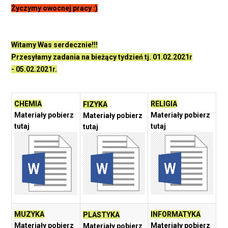
Życzymy owocnej pracy :)
Witamy Was serdecznie!!!
Przesyłamy zadania na bieżący tydzień tj. 01.02.2021r
- 05.02.2021r.
CHEMIA
RELIGIA
FIZYKA
Materiały pobierz
Materiały pobierz
Materiały pobierz
tutaj
tutaj
tutaj
MUZYKA
INFORMATYKA
PLASTYKA
Materiały pobierz
Materiały pobierz
Materiały pobierz