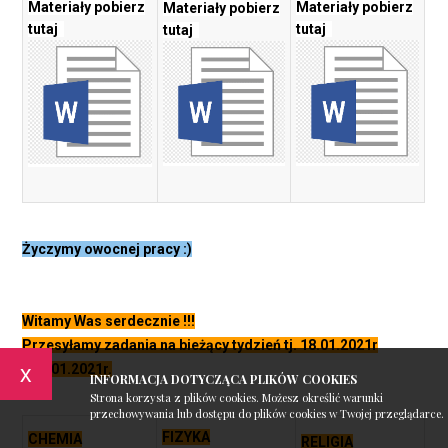
Materiały pobierz
Materiały pobierz
Materiały pobierz
tutaj
tutaj
tutaj
Życzymy owocnej pracy :)
Witamy Was serdecznie !!!
Przesyłamy zadania na bieżący tydzień tj. 18.01.2021r
x
- 22.01.2021r.
INFORMACJA DOTYCZĄCA PLIKÓW COOKIES
Strona korzysta z plików cookies. Możesz określić warunki
przechowywania lub dostępu do plików cookies w Twojej przeglądarce.
FIZYKA
CHEMIA
RELIGIA