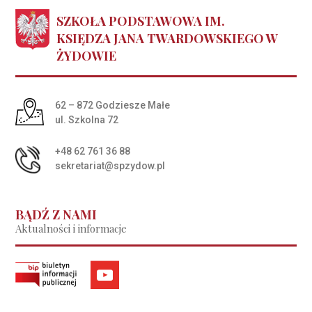
SZKOŁA PODSTAWOWA IM.
KSIĘDZA JANA TWARDOWSKIEGO W
ŻYDOWIE
Adres pocztowy:
62 – 872 Godziesze Małe
ul. Szkolna 72
+48 62 761 36 88
sekretariat@spzydow.pl
BĄDŹ Z NAMI
Aktualności i informacje