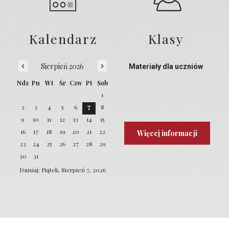
Kalendarz
Klasy
‹
›
Sierpień 2026
Materiały dla uczniów
Ndz
Pn
Wt
Śr
Czw
Pt
Sob
1
2
3
4
5
6
7
8
9
10
11
12
13
14
15
16
17
18
19
20
21
22
Więcej informacji
23
24
25
26
27
28
29
30
31
Dzisiaj: Piątek, Sierpień 7, 2026