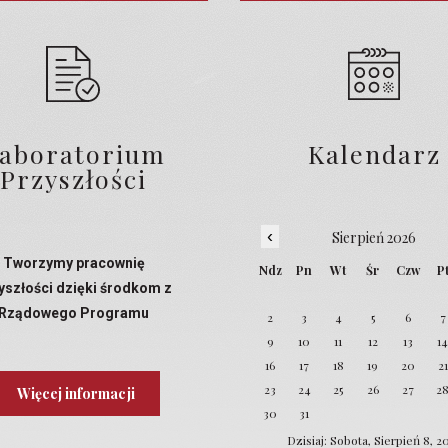
aboratorium
Kalendarz
Przyszłości
‹
Sierpień 2026
Tworzymy pracownię
Ndz
Pn
Wt
Śr
Czw
P
yszłości dzięki środkom z
Rządowego Programu
2
3
4
5
6
7
Laboratoria Przyszłości
9
10
11
12
13
1
16
17
18
19
20
21
23
24
25
26
27
2
Więcej informacji
30
31
Dzisiaj: Sobota, Sierpień 8, 2