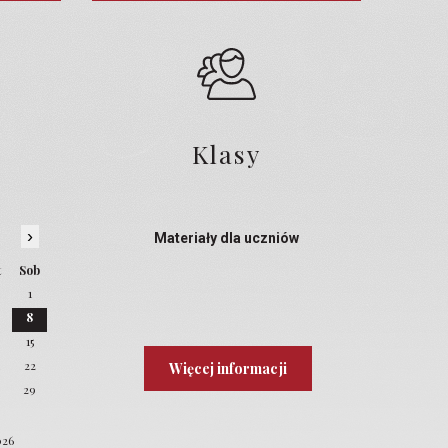
Klasy
›
Materiały dla uczniów
t
Sob
1
8
4
15
22
Więcej informacji
8
29
026