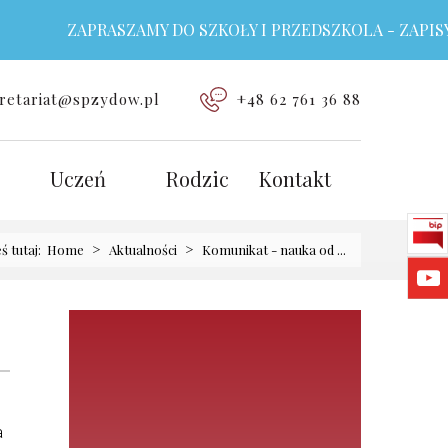
ZAPRASZAMY DO SZKOŁY I PRZEDSZKOLA - ZAPISY T
retariat@spzydow.pl
+48 62 761 36 88
Uczeń
Rodzic
Kontakt
>
>
eś tutaj:
Home
Aktualności
Komunikat - nauka od ...
a