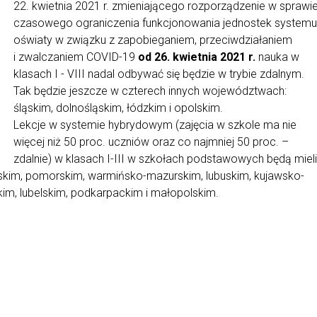
22. kwietnia 2021 r. zmieniającego rozporządzenie w sprawi
czasowego ograniczenia funkcjonowania jednostek systemu
oświaty w związku z zapobieganiem, przeciwdziałaniem
i zwalczaniem COVID-19
od 26. kwietnia 2021 r.
nauka
w
klasach I - VIII nadal odbywać się będzie w trybie zdalnym.
Tak będzie jeszcze w czterech innych województwach:
śląskim, dolnośląskim, łódzkim i opolskim.
Lekcje w systemie hybrydowym (zajęcia w szkole ma nie
więcej niż 50 proc. uczniów oraz co najmniej 50 proc. –
zdalnie) w klasach I-III w szkołach podstawowych będą mieli
im, pomorskim, warmińsko-mazurskim, lubuskim, kujawsko-
im, lubelskim, podkarpackim i małopolskim.