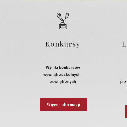
Konkursy
L
Wyniki konkursów
wewnątrzszkolnych i
zewnętrznych
prz
Więcej informacji