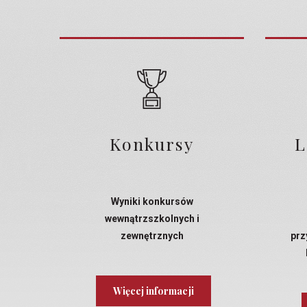
Konkursy
L
Wyniki konkursów
wewnątrzszkolnych i
zewnętrznych
prz
Więcej informacji