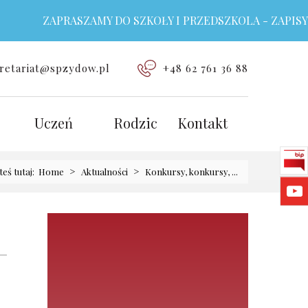
ZAPRASZAMY DO SZKOŁY I PRZEDSZKOLA - ZAPISY TRWA
retariat@spzydow.pl
+48 62 761 36 88
Uczeń
Rodzic
Kontakt
>
>
teś tutaj:
Home
Aktualności
Konkursy, konkursy, ...