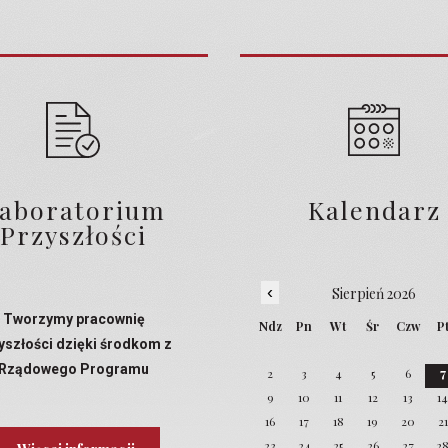
aboratorium
Kalendarz
Przyszłości
‹
Sierpień 2026
Tworzymy pracownię
Ndz
Pn
Wt
Śr
Czw
P
yszłości dzięki środkom z
Rządowego Programu
2
3
4
5
6
7
Laboratoria Przyszłości
9
10
11
12
13
1
16
17
18
19
20
21
23
24
25
26
27
2