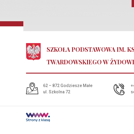
SZKOŁA PODSTAWOWA IM. KS
TWARDOWSKIEGO W ŻYDOW
Adres pocztowy:
62 – 872 Godziesze Małe
+
ul. Szkolna 72
s