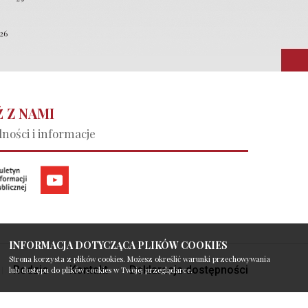
026
 Z NAMI
ności i informacje
INFORMACJA DOTYCZĄCA PLIKÓW COOKIES
Strona korzysta z plików cookies. Możesz określić warunki przechowywania
Rodzic
Kontakt
Deklaracja dostępności
lub dostępu do plików cookies w Twojej przeglądarce.