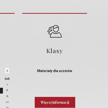
Klasy
›
Materiały dla uczniów
t
Sob
1
8
4
15
22
Więcej informacji
8
29