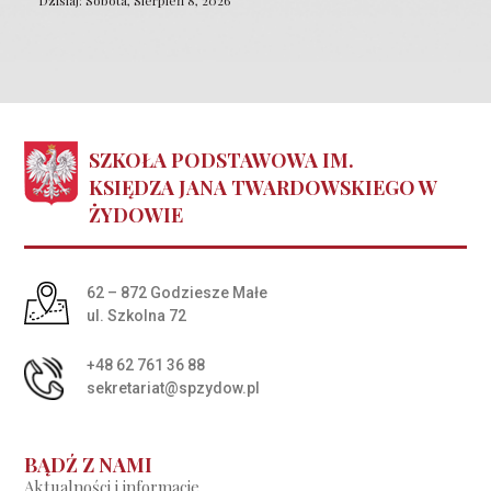
Dzisiaj: Sobota, Sierpień 8, 2026
SZKOŁA PODSTAWOWA IM.
KSIĘDZA JANA TWARDOWSKIEGO W
ŻYDOWIE
Adres pocztowy:
62 – 872 Godziesze Małe
ul. Szkolna 72
+48 62 761 36 88
sekretariat@spzydow.pl
BĄDŹ Z NAMI
Aktualności i informacje