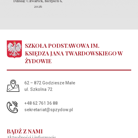
Dzisiaj: Czwartek, Sierpień 6,
2026
SZKOŁA PODSTAWOWA IM.
KSIĘDZA JANA TWARDOWSKIEGO W
ŻYDOWIE
Adres pocztowy:
62 – 872 Godziesze Małe
ul. Szkolna 72
+48 62 761 36 88
sekretariat@spzydow.pl
BĄDŹ Z NAMI
Aktualności i informacje