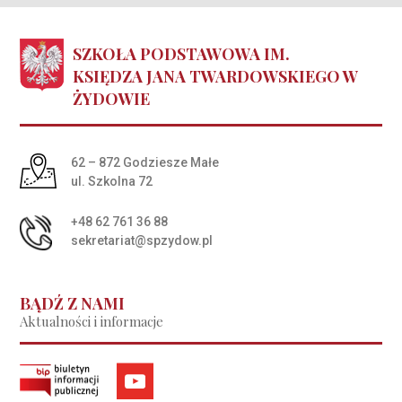
SZKOŁA PODSTAWOWA IM.
KSIĘDZA JANA TWARDOWSKIEGO W
ŻYDOWIE
Adres pocztowy:
62 – 872 Godziesze Małe
ul. Szkolna 72
+48 62 761 36 88
sekretariat@spzydow.pl
BĄDŹ Z NAMI
Aktualności i informacje