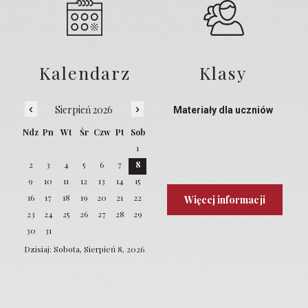
Kalendarz
Klasy
‹
›
Sierpień 2026
Materiały dla uczniów
Ndz
Pn
Wt
Śr
Czw
Pt
Sob
1
2
3
4
5
6
7
8
9
10
11
12
13
14
15
16
17
18
19
20
21
22
Więcej informacji
23
24
25
26
27
28
29
30
31
Dzisiaj: Sobota, Sierpień 8, 2026