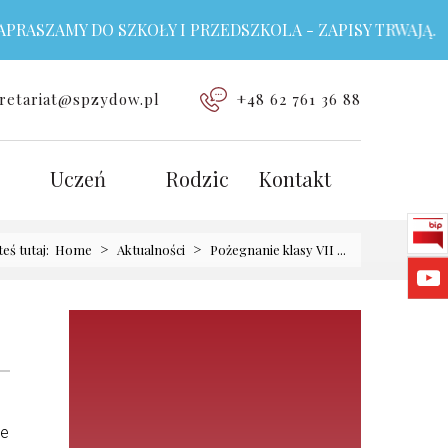
RASZAMY DO SZKOŁY I PRZEDSZKOLA - ZAPISY TRWAJĄ.
retariat@spzydow.pl
+48 62 761 36 88
Uczeń
Rodzic
Kontakt
>
>
teś tutaj:
Home
Aktualności
Pożegnanie klasy VII ...
ie