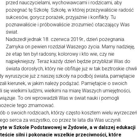
przed nauczycielami, wychowawcami i rodzicami, aby
pożegnać tę Szkołę. Szkołę, w której przeżywaliście radość
sukcesów, gorycz porażek, przyjaźnie i konflikty. Tu
poznawaliście i próbowaliście zrozumieć otaczający Was
świat.
Nadszedł jednak 18. czerwca 2019r., dzień pożegnania.
Zamyka on pewien rozdział Waszego życia. Mamy nadzieję,
że etap ten był radosny, kolorowy i kto wie, czy nie
najpiękniejszy. Teraz każdy dzień będzie przybliżał Was do
świata dorosłych, który nie obfituje już w tak beztroskie chwi
dy wyruszycie już z naszej szkoły na podbój świata, pamiętajcie
zali kierunek, w jakim należy podążać. Pamiętajcie o swoich
li się wielkimi ludźmi, wielkimi na miarę Waszych umiejętności,
wiązuje. To oni wprowadzili Was w świat nauki i pomogli
 możecie tego zmarnować.
ób o swoich rodzicach, którzy często kosztem wielu wyrzecze
ego serca za wszystko, co przez te lata dla Was uczynili.
yte w Szkole Podstawowej w Żydowie, a w dalszej edukacji
eście silni i pokonacie wszelkie przeciwności, które