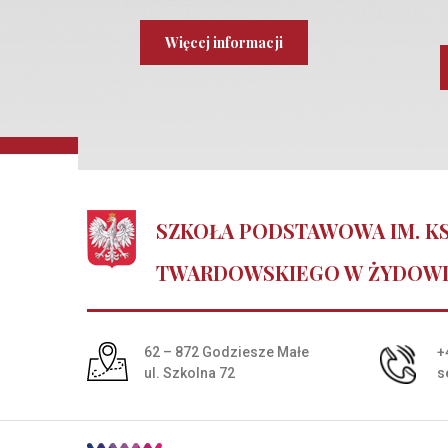
Więcej informacji
SZKOŁA PODSTAWOWA IM. KS
TWARDOWSKIEGO W ŻYDOW
Adres pocztowy:
62 – 872 Godziesze Małe
+
ul. Szkolna 72
s