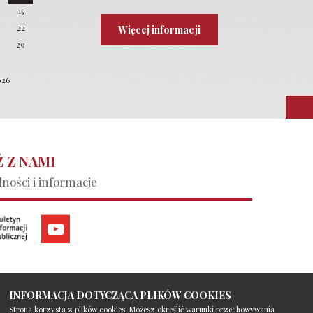
4
15
22
Więcej informacji
8
29
026
 Z NAMI
ności i informacje
INFORMACJA DOTYCZĄCA PLIKÓW COOKIES
Strona korzysta z plików cookies. Możesz określić warunki przechowywania