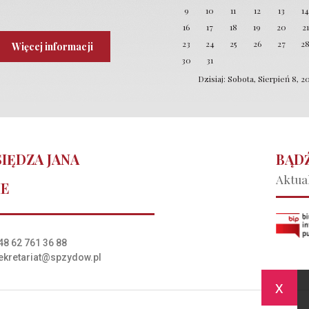
Laboratoria Przyszłości
9
10
11
12
13
1
16
17
18
19
20
21
23
24
25
26
27
2
Więcej informacji
30
31
Dzisiaj: Sobota, Sierpień 8, 2
IĘDZA JANA
BĄDŹ
Aktual
IE
48 62 761 36 88
ekretariat@spzydow.pl
x