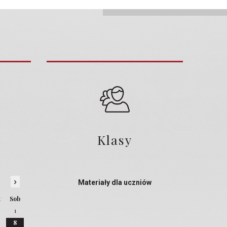
Klasy
›
Materiały dla uczniów
t
Sob
1
8