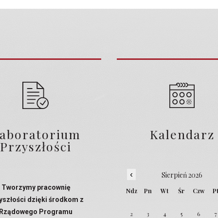
aboratorium
Kalendarz
Przyszłości
‹
Sierpień 2026
Tworzymy pracownię
Ndz
Pn
Wt
Śr
Czw
P
yszłości dzięki środkom z
Rządowego Programu
2
3
4
5
6
7