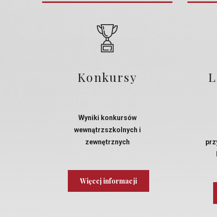
Konkursy
L
Wyniki konkursów
wewnątrzszkolnych i
zewnętrznych
prz
Więcej informacji