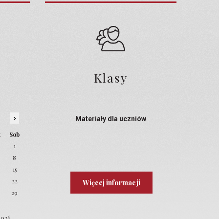
Klasy
›
Materiały dla uczniów
t
Sob
1
8
4
15
22
Więcej informacji
8
29
2026