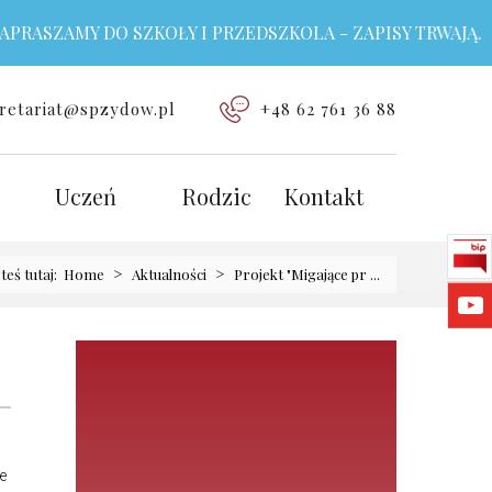
MY DO SZKOŁY I PRZEDSZKOLA - ZAPISY TRWAJĄ.
retariat@spzydow.pl
+48 62 761 36 88
Uczeń
Rodzic
Kontakt
>
>
steś tutaj:
Home
Aktualności
Projekt "Migające pr ...
e