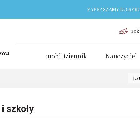
ZAPRASZAMY DO SZKOŁY 
sek
mobiDziennik
Nauczyciel
Jes
i szkoły