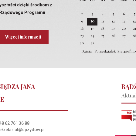
yszłości dzięki środkom z
Rządowego Programu
2
3
4
5
6
7
Laboratoria Przyszłości
9
10
11
12
13
1
16
17
18
19
20
21
23
24
25
26
27
2
Więcej informacji
30
31
Dzisiaj: Poniedziałek, Sierpień 1
IĘDZA JANA
BĄDŹ
Aktual
IE
48 62 761 36 88
ekretariat@spzydow.pl