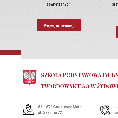
zewnętrznych
prz
Więcej informacji
SZKOŁA PODSTAWOWA IM. KS
TWARDOWSKIEGO W ŻYDOW
Adres pocztowy:
62 – 872 Godziesze Małe
+
ul. Szkolna 72
s