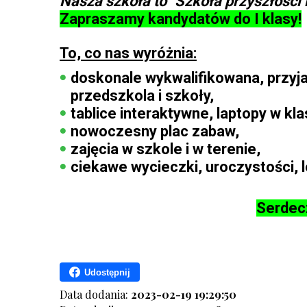
Nasza szkoła to "Szkoła przyszłości i
Zapraszamy kandydatów do I klasy!
To, co nas wyróżnia:
doskonale wykwalifikowana, przyja
przedszkola i szkoły,
tablice interaktywne, laptopy w k
nowoczesny plac zabaw,
zajęcia w szkole i w terenie,
ciekawe wycieczki, uroczystości, 
Serdec
Udostępnij
Data dodania:
2023-02-19 19:29:50