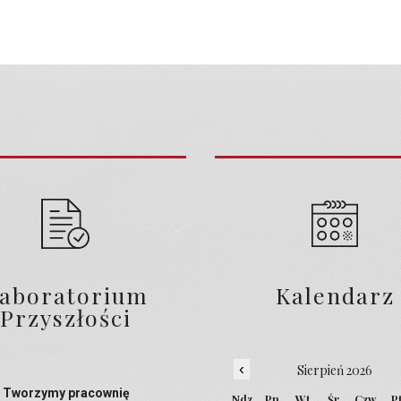
aboratorium
Kalendarz
Przyszłości
‹
Sierpień 2026
Tworzymy pracownię
Ndz
Pn
Wt
Śr
Czw
P