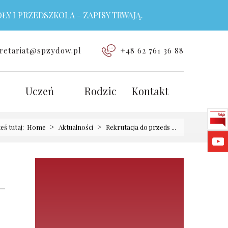
I PRZEDSZKOLA - ZAPISY TRWAJĄ.
retariat@spzydow.pl
+48 62 761 36 88
Uczeń
Rodzic
Kontakt
>
>
teś tutaj:
Home
Aktualności
Rekrutacja do przeds ...