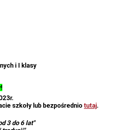
ych i I klasy
!
023r.
acie szkoły lub bezpośrednio
tutaj
.
d 3 do 6 lat"