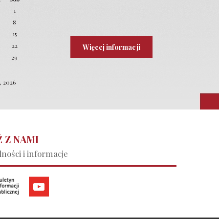
1
8
4
15
22
Więcej informacji
8
29
0, 2026
 Z NAMI
ności i informacje