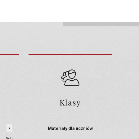
Klasy
›
Materiały dla uczniów
t
Sob