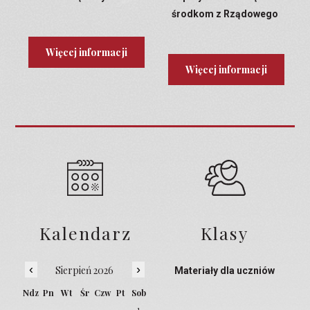
środkom z Rządowego
Programu Laboratoria
Przyszłości
Więcej informacji
Więcej informacji
Kalendarz
Klasy
‹
›
Sierpień 2026
Materiały dla uczniów
Ndz
Pn
Wt
Śr
Czw
Pt
Sob
1