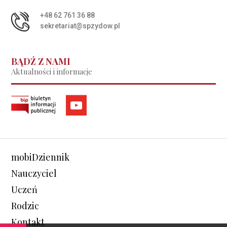
+48 62 761 36 88
sekretariat@spzydow.pl
BĄDŹ Z NAMI
Aktualności i informacje
mobiDziennik
Nauczyciel
Uczeń
Rodzic
Kontakt