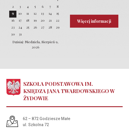
2
3
4
5
6
7
8
9
10
11
12
13
14
15
16
17
18
19
20
21
22
Więcej informacji
23
24
25
26
27
28
29
30
31
Dzisiaj: Niedziela, Sierpień 9,
2026
SZKOŁA PODSTAWOWA IM.
KSIĘDZA JANA TWARDOWSKIEGO W
ŻYDOWIE
Adres pocztowy:
62 – 872 Godziesze Małe
ul. Szkolna 72