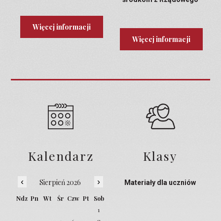
Programu Laboratoria
Przyszłości
Więcej informacji
Więcej informacji
Kalendarz
Klasy
‹
›
Sierpień 2026
Materiały dla uczniów
Ndz
Pn
Wt
Śr
Czw
Pt
Sob
1