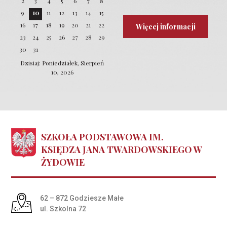
2
3
4
5
6
7
8
9
10
11
12
13
14
15
16
17
18
19
20
21
22
Więcej informacji
23
24
25
26
27
28
29
30
31
Dzisiaj: Poniedziałek, Sierpień
10, 2026
SZKOŁA PODSTAWOWA IM.
KSIĘDZA JANA TWARDOWSKIEGO W
ŻYDOWIE
Adres pocztowy:
62 – 872 Godziesze Małe
ul. Szkolna 72