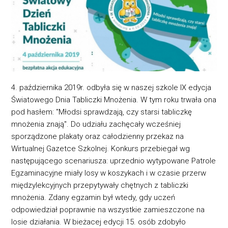
4. października 2019r. odbyła się w naszej szkole IX edycja
Światowego Dnia Tabliczki Mnożenia. W tym roku trwała ona
pod hasłem: "Młodsi sprawdzają, czy starsi tabliczkę
mnożenia znają". Do udziału zachęcały wcześniej
sporządzone plakaty oraz całodzienny przekaz na
Wirtualnej Gazetce Szkolnej. Konkurs przebiegał wg
następującego scenariusza: uprzednio wytypowane Patrole
Egzaminacyjne miały losy w koszykach i w czasie przerw
międzylekcyjnych przepytywały chętnych z tabliczki
mnożenia. Zdany egzamin był wtedy, gdy uczeń
odpowiedział poprawnie na wszystkie zamieszczone na
losie działania. W bieżacej edycji 15. osób zdobyło