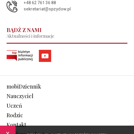
+48 62 761 36 88
sekretariat@spzydow.pl
BĄDŹ Z NAMI
Aktualności i informacje
mobiDziennik
Nauczyciel
Uczeń
Rodzic
Kontakt
x