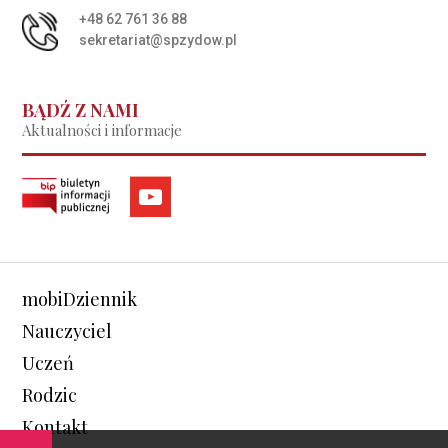
+48 62 761 36 88
sekretariat@spzydow.pl
BĄDŹ Z NAMI
Aktualności i informacje
mobiDziennik
Nauczyciel
Uczeń
Rodzic
Kontakt