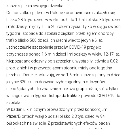
zaszczepienia swojego dziecka.
Od początku epidemii w Polsce koronawirusem zakaziło się
blisko 28,5 tys. dzieci w wieku od 0 do 10 lat i blisko 35 tys. dzieci
i młodzieży między 11. a 20. rokiem życia. Tylko w ciągu dwóch
tygodni listopada do szpitali z ciężkim przebiegiem choroby
trafiło blisko 500 dzieci. Ich średni wiek to jedynie 6 lat.
Jednocześnie szczepienie przeciw COVID-19 przyjęło
dotychczas ponad 1,6 mln dzieci i młodzieży w wieku 12-17 lat.
Niepożądane odczyny po szczepieniu wystąpiły jedynie u 0,02
proc. z nich i w przeważającym stopniu miały one łagodny
przebieg. Dane te pokazują, że na 1,6 mln zaszczepionych dzieci
jedynie 320 z nich doświadczyło łagodnych odczynów
niepożądanych. To znacznie mniejsza grupa niż ta, która tylko
w ciągu dwóch tygodni listopada trafiła z powodu COVID-19 do
szpitala.
W badaniu klinicznym prowadzonym przez konsorcjum
Pfizer/Biontech wzięło udział blisko 2,3 tys. dzieci w 94
ośrodkach na świecie. Z przedstawionych efektów badań