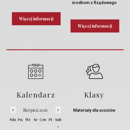
środkom z Rządowego
Programu Laboratoria
Przyszłości
Więcej informacji
Więcej informacji
Kalendarz
Klasy
‹
›
Sierpień 2026
Materiały dla uczniów
Ndz
Pn
Wt
Śr
Czw
Pt
Sob
1