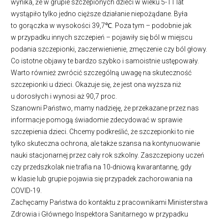
wynika, że w grupie szczepionych dzieci w wieku 5-11 lat
wystąpiło tylko jedno cięższe działanie niepożądane. Była
to gorączka w wysokości 39,7℃. Poza tym – podobnie jak
w przypadku innych szczepień – pojawiły się ból w miejscu
podania szczepionki, zaczerwienienie, zmęczenie czy ból głowy.
Co istotne objawy te bardzo szybko i samoistnie ustępowały.
Warto również zwrócić szczególną uwagę na skuteczność
szczepionki u dzieci. Okazuje się, że jest ona wyższa niż
u dorosłych i wynosi aż 90,7 proc.
Szanowni Państwo, mamy nadzieję, że przekazane przez nas
informacje pomogą świadomie zdecydować w sprawie
szczepienia dzieci. Chcemy podkreślić, że szczepionki to nie
tylko skuteczna ochrona, ale także szansa na kontynuowanie
nauki stacjonarnej przez cały rok szkolny. Zaszczepiony uczeń
czy przedszkolak nie trafia na 10-dniową kwarantannę, gdy
w klasie lub grupie pojawia się przypadek zachorowania na
COVID-19.
Zachęcamy Państwa do kontaktu z pracownikami Ministerstwa
Zdrowia i Głównego Inspektora Sanitarnego w przypadku