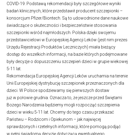
COVID-19. Podstawą rekomendacji były szczegółowe wyniki
badań klinicznych, które przedstawił producent szczepionki –
konsorcjum Pfizer/Biontech. Są to udowodnione dane naukowe
świadczące o skuteczności i bezpieczeństwie stosowania
szczepionki wśród najmłodszych. Polska dzięki swojemu
przedstawicielowi w Europejskiej Agencji Leków (jest nim prezes
Urzędu Rejestracji Produktów Leczniczych) miała bieżący
dostęp do wszelkich informacji, na bazie których podejmowane
były decyzje o dopuszczeniu szczepień dzieci w grupie wiekowej
5-11 lat.
Rekomendacja Europejskiej Agencji Leków uruchamia na terenie
Unii Europejskiej dystrybucję szczepionek przeznaczonych dla
dzieci. W Polsce spodziewamy się pierwszych dostaw
już w połowie grudnia. Oznacza to, że jeszcze przed Świętami
Bożego Narodzenia będziemy mogli rozpocząć szczepienia
dzieci w wieku 5-11 lat. Chcemy do tego czasu przekazać
Państwu – Rodzicom i Opiekunom – jak najwięcej
sprawdzonych i rzetelnych informacji, które pomogą podjąć
w pełni świadomą decyzję dotyczącą ewentualnego