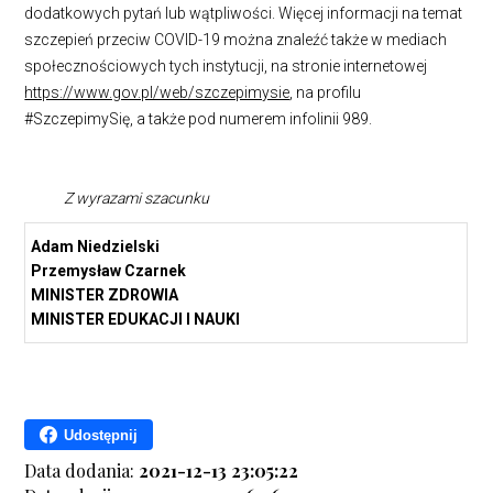
dodatkowych pytań lub wątpliwości. Więcej informacji na temat
szczepień przeciw COVID-19 można znaleźć także w mediach
społecznościowych tych instytucji, na stronie internetowej
https://www.gov.pl/web/szczepimysie
, na profilu
#SzczepimySię, a także pod numerem infolinii 989.
Z wyrazami szacunku
Adam Niedzielski
Przemysław Czarnek
MINISTER ZDROWIA
MINISTER EDUKACJI I NAUKI
Udostępnij
Data dodania:
2021-12-13 23:05:22