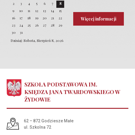
2
3
4
5
6
7
8
9
10
11
12
13
14
15
16
17
18
19
20
21
22
Więcej informacji
23
24
25
26
27
28
29
30
31
Dzisiaj: Sobota, Sierpień 8, 2026
SZKOŁA PODSTAWOWA IM.
KSIĘDZA JANA TWARDOWSKIEGO W
ŻYDOWIE
Adres pocztowy:
62 – 872 Godziesze Małe
ul. Szkolna 72