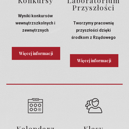
Konkursy
Laboratorium
Przyszłości
Wyniki konkursów
wewnątrzszkolnych i
Tworzymy pracownię
zewnętrznych
przyszłości dzięki
środkom z Rządowego
Programu Laboratoria
Przyszłości
Więcej informacji
Więcej informacji
Kalendarz
Klasy