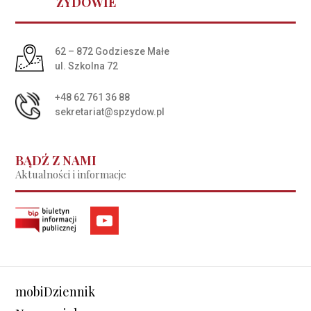
ŻYDOWIE
Adres pocztowy:
62 – 872 Godziesze Małe
ul. Szkolna 72
+48 62 761 36 88
sekretariat@spzydow.pl
BĄDŹ Z NAMI
Aktualności i informacje
mobiDziennik