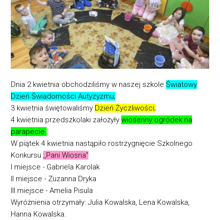
Dnia 2 kwietnia obchodziliśmy w naszej szkole
Światowy
Dzień Świadomości Autyzyzmu;
3 kwietnia świętowaliśmy
Dzień Życzliwości;
4 kwietnia przedszkolaki założyły
wiosenny ogródek na
parapecie.
W piątek 4 kwietnia nastąpiło rostrzygnięcie Szkolnego
Konkursu
,,Pani Wiosna"
I miejsce - Gabriela Karolak
II miejsce - Zuzanna Dryka
III miejsce - Amelia Pisula
Wyróżnienia otrzymały: Julia Kowalska, Lena Kowalska,
Hanna Kowalska.