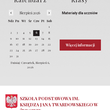
‹
›
Sierpień 2026
Materiały dla uczniów
Ndz
Pn
Wt
Śr
Czw
Pt
Sob
1
2
3
4
5
6
7
8
9
10
11
12
13
14
15
16
17
18
19
20
21
22
Więcej informacji
23
24
25
26
27
28
29
30
31
Dzisiaj: Czwartek, Sierpień 6,
2026
SZKOŁA PODSTAWOWA IM.
KSIĘDZA JANA TWARDOWSKIEGO W