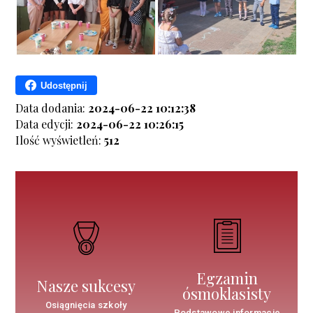
Udostępnij
Data dodania:
2024-06-22 10:12:38
Data edycji:
2024-06-22 10:26:15
Ilość wyświetleń:
512
Egzamin
Nasze sukcesy
ósmoklasisty
Osiągnięcia szkoły
Podstawowe informacje