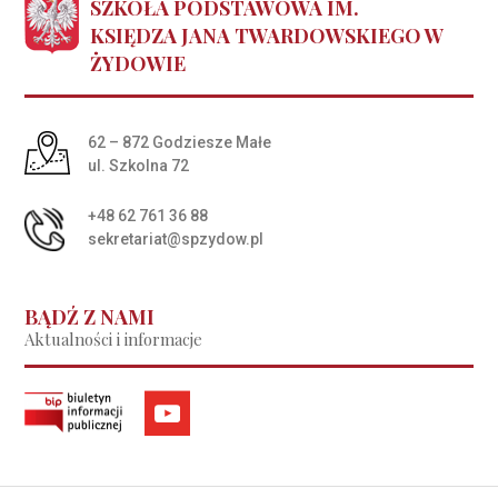
SZKOŁA PODSTAWOWA IM.
KSIĘDZA JANA TWARDOWSKIEGO W
ŻYDOWIE
Adres pocztowy:
62 – 872 Godziesze Małe
ul. Szkolna 72
+48 62 761 36 88
sekretariat@spzydow.pl
BĄDŹ Z NAMI
Aktualności i informacje