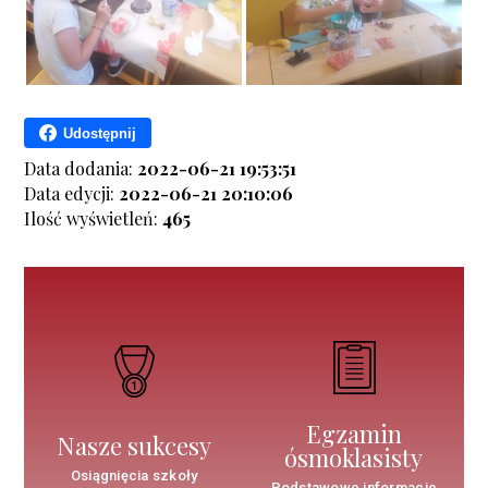
Udostępnij
Data dodania:
2022-06-21 19:53:51
Data edycji:
2022-06-21 20:10:06
Ilość wyświetleń:
465
Egzamin
Nasze sukcesy
ósmoklasisty
Osiągnięcia szkoły
Podstawowe informacje