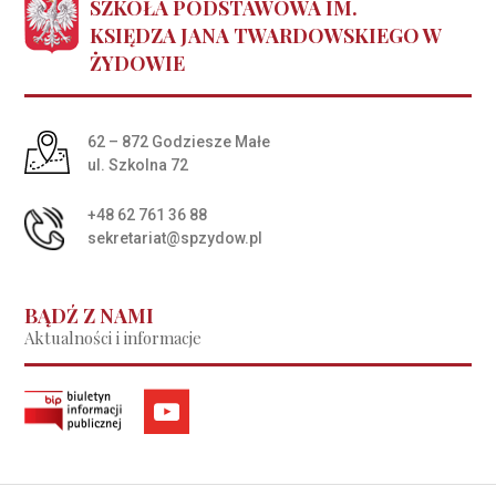
SZKOŁA PODSTAWOWA IM.
KSIĘDZA JANA TWARDOWSKIEGO W
ŻYDOWIE
Adres pocztowy:
62 – 872 Godziesze Małe
ul. Szkolna 72
+48 62 761 36 88
sekretariat@spzydow.pl
BĄDŹ Z NAMI
Aktualności i informacje