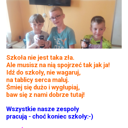
Szkoła nie jest taka zła.
Ale musisz na nią spojrzeć tak jak ja!
Idź do szkoły, nie wagaruj,
na tablicy serca maluj.
Śmiej się dużo i wygłupiaj,
baw się z nami dobrze tutaj!
Wszystkie nasze zespoły
pracują - choć koniec szkoły:-)