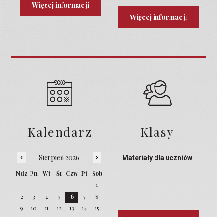
Przyszłości
Więcej informacji
Więcej informacji
Kalendarz
Klasy
‹
›
Sierpień 2026
Materiały dla uczniów
Ndz
Pn
Wt
Śr
Czw
Pt
Sob
1
2
3
4
5
6
7
8
9
10
11
12
13
14
15