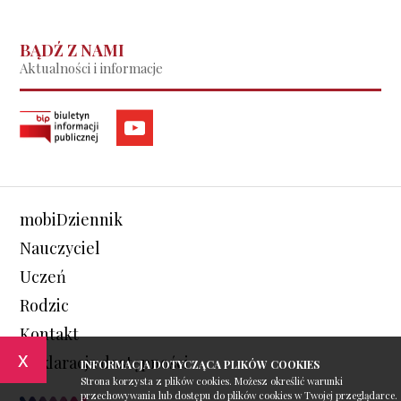
BĄDŹ Z NAMI
Aktualności i informacje
mobiDziennik
Nauczyciel
Uczeń
Rodzic
Kontakt
x
Deklaracja dostępności
INFORMACJA DOTYCZĄCA PLIKÓW COOKIES
Strona korzysta z plików cookies. Możesz określić warunki
przechowywania lub dostępu do plików cookies w Twojej przeglądarce.