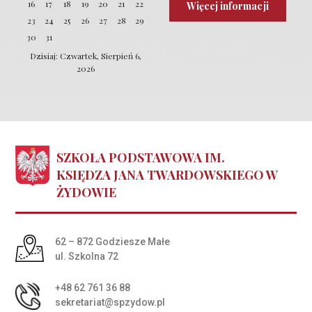
16
17
18
19
20
21
22
Więcej informacji
23
24
25
26
27
28
29
30
31
Dzisiaj: Czwartek, Sierpień 6,
2026
SZKOŁA PODSTAWOWA IM.
KSIĘDZA JANA TWARDOWSKIEGO W
ŻYDOWIE
Adres pocztowy:
62 – 872 Godziesze Małe
ul. Szkolna 72
+48 62 761 36 88
sekretariat@spzydow.pl