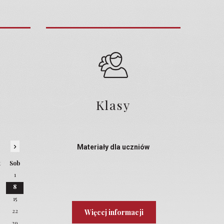
Klasy
›
Materiały dla uczniów
t
Sob
1
8
4
15
22
Więcej informacji
8
29