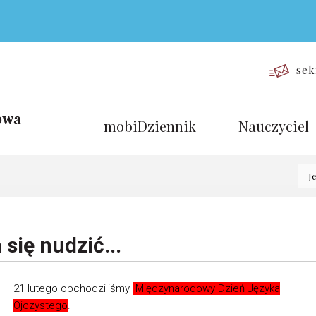
sek
mobiDziennik
Nauczyciel
J
się nudzić...
21 lutego obchodziliśmy
Międzynarodowy Dzień Języka
Ojczystego
.