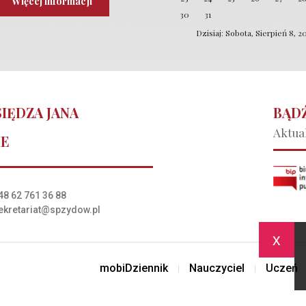
Więcej informacji
30
31
Dzisiaj: Sobota, Sierpień 8, 2
IĘDZA JANA
BĄDŹ
Aktual
IE
48 62 761 36 88
ekretariat@spzydow.pl
x
mobiDziennik
Nauczyciel
Uczeń