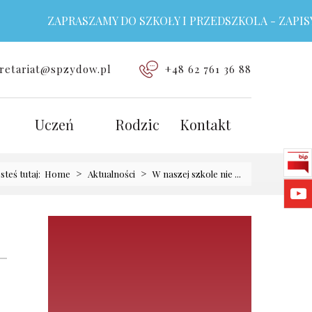
ZAPRASZAMY DO SZKOŁY I PRZEDSZKOLA - ZAPISY TRW
retariat@spzydow.pl
+48 62 761 36 88
Uczeń
Rodzic
Kontakt
>
>
esteś tutaj:
Home
Aktualności
W naszej szkole nie ...