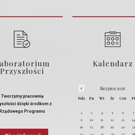
aboratorium
Kalendarz
Przyszłości
‹
Sierpień 2026
Tworzymy pracownię
Ndz
Pn
Wt
Śr
Czw
P
yszłości dzięki środkom z
Rządowego Programu
2
3
4
5
6
7
Laboratoria Przyszłości
9
10
11
12
13
1
16
17
18
19
20
21
23
24
25
26
27
2