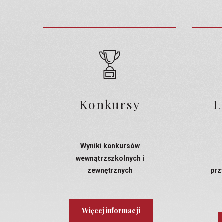
Konkursy
L
Wyniki konkursów
wewnątrzszkolnych i
zewnętrznych
prz
Więcej informacji