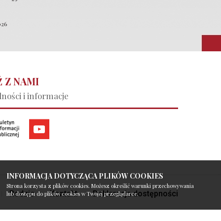
026
 Z NAMI
ności i informacje
INFORMACJA DOTYCZĄCA PLIKÓW COOKIES
Strona korzysta z plików cookies. Możesz określić warunki przechowywania
Rodzic
Kontakt
Deklaracja dostępności
lub dostępu do plików cookies w Twojej przeglądarce.