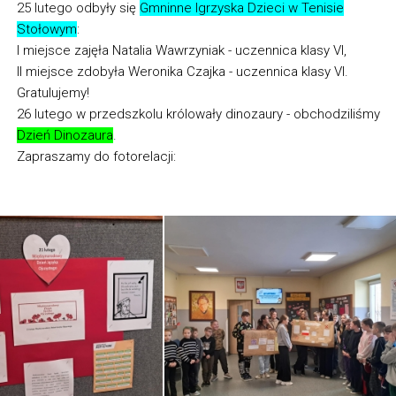
25 lutego odbyły się
Gmninne Igrzyska Dzieci w Tenisie
Stołowym
:
I miejsce zajęła Natalia Wawrzyniak - uczennica klasy VI,
II miejsce zdobyła Weronika Czajka - uczennica klasy VI.
Gratulujemy!
26 lutego w przedszkolu królowały dinozaury - obchodziliśmy
Dzień Dinozaura
.
Zapraszamy do fotorelacji: