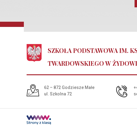
SZKOŁA PODSTAWOWA IM. KS
TWARDOWSKIEGO W ŻYDOW
Adres pocztowy:
62 – 872 Godziesze Małe
+
ul. Szkolna 72
s