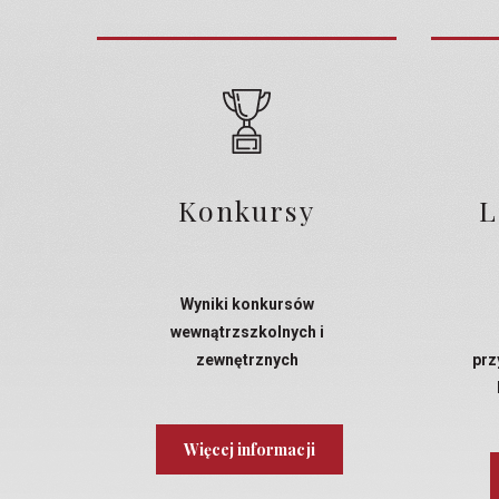
Konkursy
L
Wyniki konkursów
wewnątrzszkolnych i
zewnętrznych
prz
Więcej informacji