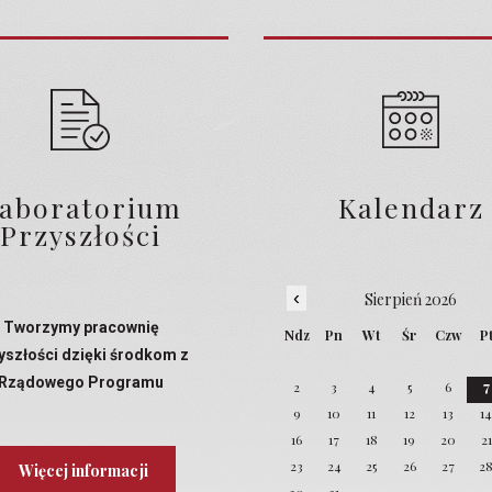
aboratorium
Kalendarz
Przyszłości
‹
Sierpień 2026
Tworzymy pracownię
Ndz
Pn
Wt
Śr
Czw
P
yszłości dzięki środkom z
Rządowego Programu
2
3
4
5
6
7
Laboratoria Przyszłości
9
10
11
12
13
1
16
17
18
19
20
21
23
24
25
26
27
2
Więcej informacji