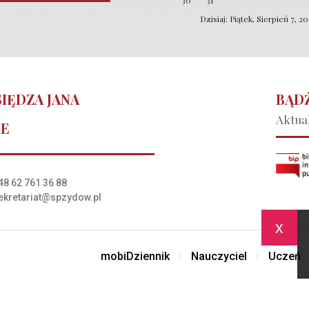
30
31
Dzisiaj: Piątek, Sierpień 7, 2
IĘDZA JANA
BĄDŹ
Aktual
IE
48 62 761 36 88
ekretariat@spzydow.pl
x
mobiDziennik
Nauczyciel
Uczeń