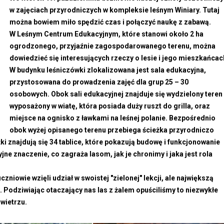
w zajęciach przyrodniczych w kompleksie leśnym Winiary. Tutaj
można bowiem miło spędzić czas i połączyć naukę z zabawą.
W Leśnym Centrum Edukacyjnym, które stanowi około 2 ha
ogrodzonego, przyjaźnie zagospodarowanego terenu, można
dowiedzieć się interesujących rzeczy o lesie i jego mieszkańcac
W budynku leśniczówki zlokalizowana jest sala edukacyjna,
przystosowana do prowadzenia zajęć dla grup 25 – 30
osobowych.
Obok sali edukacyjnej znajduje się wydzielony teren
wyposażony w wiatę, która posiada duży ruszt do grilla, oraz
miejsce na ognisko z ławkami na leśnej polanie.
Bezpośrednio
obok wyżej opisanego terenu przebiega ścieżka przyrodniczo
eżki znajdują się 34 tablice, które pokazują budowę i funkcjonowanie
e znaczenie, co zagraża lasom, jak je chronimy i jaka jest rola
iowie wzięli udział w swoistej "zielonej" lekcji, ale największą
k. Podziwiając otaczający nas las z żalem opuściliśmy to niezwykłe
owietrzu.