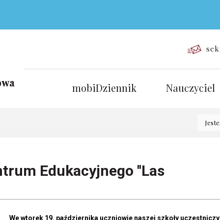
sek
mobiDziennik
Nauczyciel
Jeste
trum Edukacyjnego ''Las
We wtorek 19. października uczniowie naszej szkoły uczestniczy