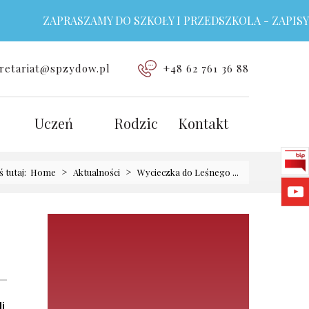
ZAPRASZAMY DO SZKOŁY I PRZEDSZKOLA - ZAPISY TR
retariat@spzydow.pl
+48 62 761 36 88
Uczeń
Rodzic
Kontakt
>
>
ś tutaj:
Home
Aktualności
Wycieczka do Leśnego ...
li