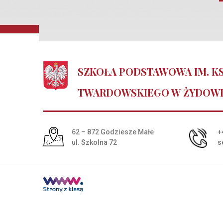
SZKOŁA PODSTAWOWA IM. KS
TWARDOWSKIEGO W ŻYDOW
Adres pocztowy:
62 – 872 Godziesze Małe
+
ul. Szkolna 72
s