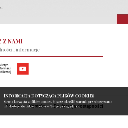
026
 Z NAMI
ności i informacje
INFORMACJA DOTYCZĄCA PLIKÓW COOKIES
Strona korzysta z plików cookies. Możesz określić warunki przechowywania
Rodzic
Kontakt
Deklaracja dostępności
lub dostępu do plików cookies w Twojej przeglądarce.