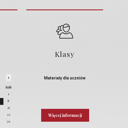
Klasy
›
Materiały dla uczniów
t
Sob
1
8
4
15
22
Więcej informacji
8
29