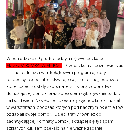
W poniedziałek 9 grudnia odbyła się wycieczka do
MUZEUM BOMBKI W MILICZU
. Przedszkolaki i uczniowie klas
I - III uczestniczyli w mikołajkowym programie, który
rozpoczął się od interaktywnej lekcji muzealnej, podczas
której dzieci zostały zapoznane z historią zdobnictwa
dolnośląskiej bombki oraz sposobem wykonywania ozdób
na bombkach. Następnie uczestnicy wycieczki brali udział
w warsztatach, podczas których pod bacznym okiem elfów
ozdabiali swoje bombki. Dzieci trafiły również do
zachwycającej Komnaty Bombki, skrzącej się tysiącami
szklanych kul. Tam czekało na nie ważne zadanie –