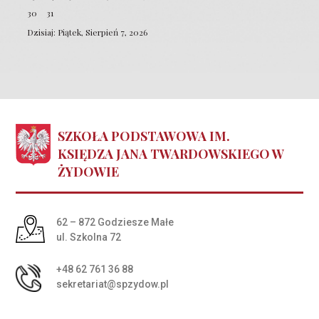
30
31
Dzisiaj: Piątek, Sierpień 7, 2026
SZKOŁA PODSTAWOWA IM.
KSIĘDZA JANA TWARDOWSKIEGO W
ŻYDOWIE
Adres pocztowy:
62 – 872 Godziesze Małe
ul. Szkolna 72
+48 62 761 36 88
sekretariat@spzydow.pl