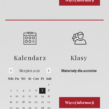
Więcej informacji
Kalendarz
Klasy
‹
›
Sierpień 2026
Materiały dla uczniów
Ndz
Pn
Wt
Śr
Czw
Pt
Sob
1
2
3
4
5
6
7
8
9
10
11
12
13
14
15
16
17
18
19
20
21
22
Więcej informacji
23
24
25
26
27
28
29