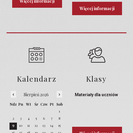
Więcej informacji
Więcej informacji
Kalendarz
Klasy
‹
›
Sierpień 2026
Materiały dla uczniów
Ndz
Pn
Wt
Śr
Czw
Pt
Sob
1
2
3
4
5
6
7
8
9
10
11
12
13
14
15
16
17
18
19
20
21
22