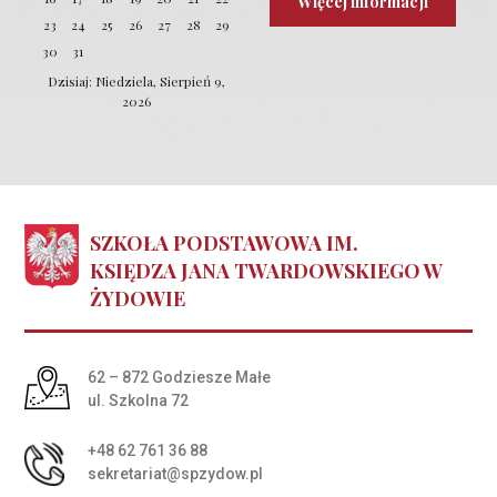
Więcej informacji
23
24
25
26
27
28
29
30
31
Dzisiaj: Niedziela, Sierpień 9,
2026
SZKOŁA PODSTAWOWA IM.
KSIĘDZA JANA TWARDOWSKIEGO W
ŻYDOWIE
Adres pocztowy:
62 – 872 Godziesze Małe
ul. Szkolna 72
+48 62 761 36 88
sekretariat@spzydow.pl