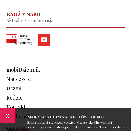
BĄDŹ Z NAMI
Aktualności i informacje
mobiDziennik
Nauczyciel
Uczeń
Rodzic
Kontakt
x
Deklaracja dostępności
INFORMACJA DOTYCZĄCA PLIKÓW COOKIES
Strona korzysta z plików cookies. Możesz określić warunki
przechowywania lub dostępu do plików cookies w Twojej przeglądarce.