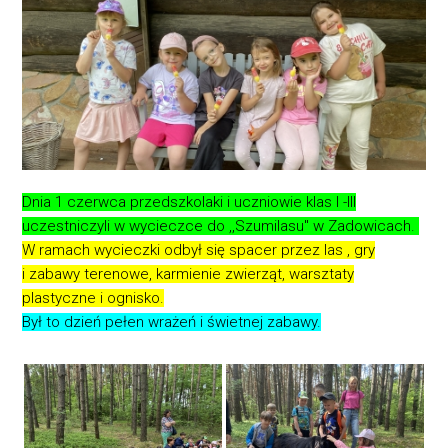
Dnia 1 czerwca przedszkolaki i uczniowie klas I -III
uczestniczyli w wycieczce do ,,Szumilasu" w Zadowicach.
W ramach wycieczki odbył się spacer przez las , gry
i zabawy terenowe, karmienie zwierząt, warsztaty
plastyczne i ognisko.
Był to dzień pełen wrażeń i świetnej zabawy.