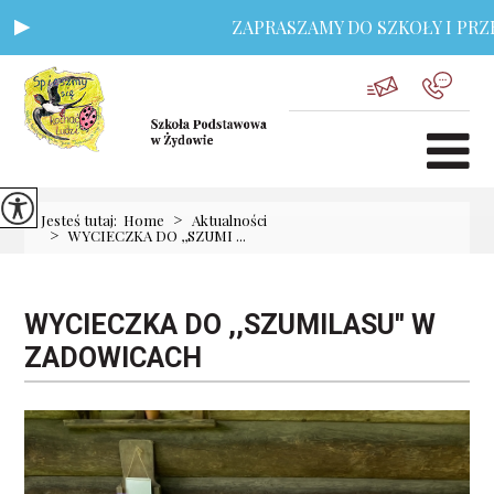
ZAPRASZAMY DO SZKOŁY I PRZEDS
>
Jesteś tutaj:
Home
Aktualności
>
WYCIECZKA DO ,,SZUMI ...
WYCIECZKA DO ,,SZUMILASU'' W
ZADOWICACH