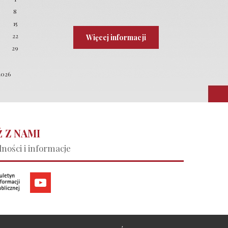
8
4
15
22
Więcej informacji
8
29
2026
 Z NAMI
ności i informacje