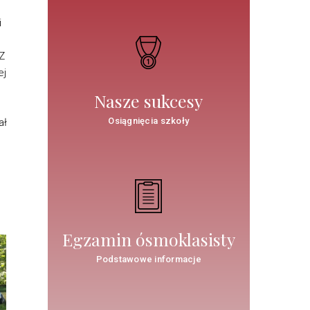
i
Z
ej
Nasze sukcesy
Osiągnięcia szkoły
ał
Egzamin ósmoklasisty
Podstawowe informacje