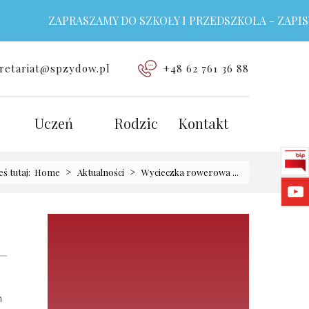
ZAPRASZAMY DO SZKOŁY I PRZEDSZKOLA - ZAPISY TR
retariat@spzydow.pl
+48 62 761 36 88
Uczeń
Rodzic
Kontakt
>
>
eś tutaj:
Home
Aktualności
Wycieczka rowerowa ...
m