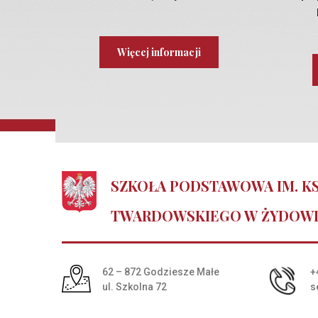
Więcej informacji
SZKOŁA PODSTAWOWA IM. KS
TWARDOWSKIEGO W ŻYDOW
Adres pocztowy:
62 – 872 Godziesze Małe
+
ul. Szkolna 72
s