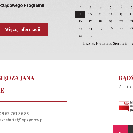
Rządowego Programu
2
3
4
5
6
7
Laboratoria Przyszłości
9
10
11
12
13
1
16
17
18
19
20
21
23
24
25
26
27
2
Więcej informacji
30
31
Dzisiaj: Niedziela, Sierpień 9, 
IĘDZA JANA
BĄDŹ
Aktual
IE
48 62 761 36 88
ekretariat@spzydow.pl