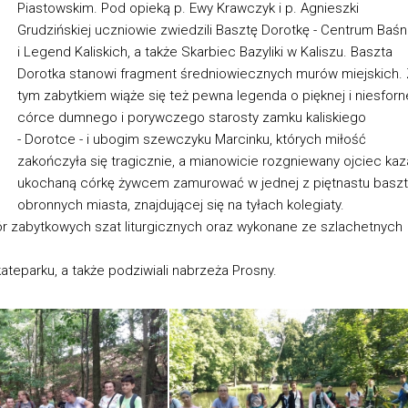
Piastowskim. Pod opieką p. Ewy Krawczyk i p. Agnieszki
Grudzińskiej uczniowie zwiedzili Basztę Dorotkę - Centrum Baśn
i Legend Kaliskich, a także Skarbiec Bazyliki w Kaliszu. Baszta
Dorotka stanowi fragment średniowiecznych murów miejskich. 
tym zabytkiem wiąże się też pewna legenda o pięknej i niesforn
córce dumnego i porywczego starosty zamku kaliskiego
- Dorotce - i ubogim szewczyku Marcinku, których miłość
zakończyła się tragicznie, a mianowicie rozgniewany ojciec kaz
ukochaną córkę żywcem zamurować w jednej z piętnastu baszt
obronnych miasta, znajdującej się na tyłach kolegiaty.
ór zabytkowych szat liturgicznych oraz wykonane ze szlachetnych
ateparku, a także podziwiali nabrzeża Prosny.