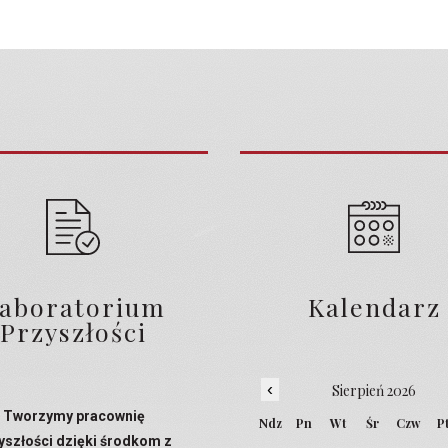
aboratorium
Kalendarz
Przyszłości
‹
Sierpień 2026
Tworzymy pracownię
Ndz
Pn
Wt
Śr
Czw
P
yszłości dzięki środkom z