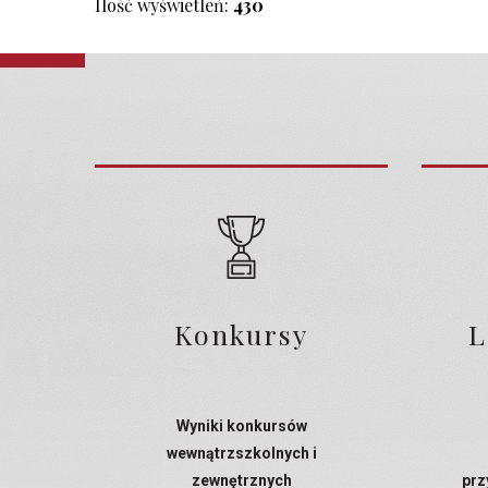
Ilość wyświetleń:
430
Konkursy
L
Wyniki konkursów
wewnątrzszkolnych i
zewnętrznych
prz