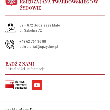
KSIĘDZA JANA TWARDOWSKIEGO W
ŻYDOWIE
Adres pocztowy:
62 – 872 Godziesze Małe
ul. Szkolna 72
+48 62 761 36 88
sekretariat@spzydow.pl
BĄDŹ Z NAMI
Aktualności i informacje