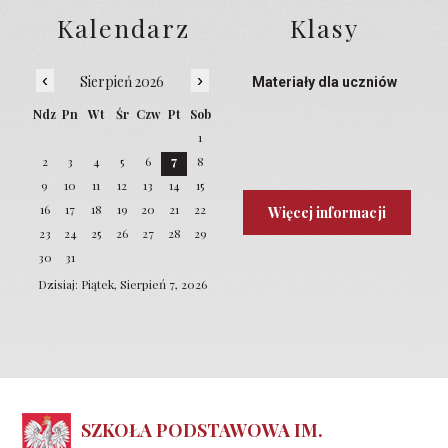
Kalendarz
Klasy
‹
›
Sierpień 2026
Materiały dla uczniów
Ndz
Pn
Wt
Śr
Czw
Pt
Sob
1
2
3
4
5
6
7
8
9
10
11
12
13
14
15
16
17
18
19
20
21
22
Więcej informacji
23
24
25
26
27
28
29
30
31
Dzisiaj: Piątek, Sierpień 7, 2026
SZKOŁA PODSTAWOWA IM.