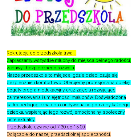
Rekrutacja do przedszkola trwa !!!
Zapraszamy wszystkie mluchy do miejsca pełnego radości,
zabawy i bezpiecznego rozwoju.
Nasze przedszkole to miejsce, gdzie dzieci czują się
bezpiecznie i komfortowo. Oferujemy profesjonalną opiekę,
bogaty program edukacyjny oraz zajęcia rozwijające
zainteresowania i umiejętności maluchów. Doświadczona
kadra pedagogiczna dba o indywidualne potrzeby każdego
dziecka, wspierając jego rozwój emocjonalny, społeczny
i intelektualny.
Przedszkole czynne od 7.30 do 15.00.
Dołączcie do naszej przedszkolnej społeczności.