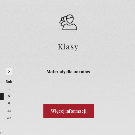
Klasy
›
Materiały dla uczniów
t
Sob
1
8
4
15
22
Więcej informacji
8
29
026