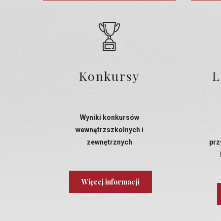
Konkursy
L
Wyniki konkursów
wewnątrzszkolnych i
zewnętrznych
prz
Więcej informacji