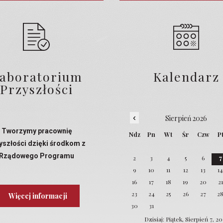
aboratorium
Kalendarz
Przyszłości
‹
Sierpień 2026
Tworzymy pracownię
Ndz
Pn
Wt
Śr
Czw
P
yszłości dzięki środkom z
Rządowego Programu
2
3
4
5
6
7
Laboratoria Przyszłości
9
10
11
12
13
1
16
17
18
19
20
21
23
24
25
26
27
2
Więcej informacji
30
31
Dzisiaj: Piątek, Sierpień 7, 2