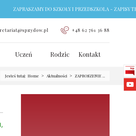
ZAPRASZAMY DO SZKOŁY I PRZEDSZKOLA - ZAPISY TRW
retariat@spzydow.pl
+48 62 761 36 88
Uczeń
Rodzic
Kontakt
>
>
Jesteś tutaj:
Home
Aktualności
ZAPROSZENIE ...
,