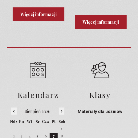
Programu Laboratoria
Przyszłości
Więcej informacji
Więcej informacji
Kalendarz
Klasy
‹
›
Sierpień 2026
Materiały dla uczniów
Ndz
Pn
Wt
Śr
Czw
Pt
Sob
1
2
3
4
5
6
7
8