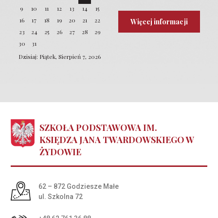
9
10
11
12
13
14
15
16
17
18
19
20
21
22
Więcej informacji
23
24
25
26
27
28
29
30
31
Dzisiaj: Piątek, Sierpień 7, 2026
SZKOŁA PODSTAWOWA IM.
KSIĘDZA JANA TWARDOWSKIEGO W
ŻYDOWIE
Adres pocztowy:
62 – 872 Godziesze Małe
ul. Szkolna 72