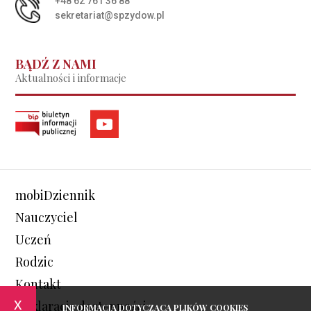
+48 62 761 36 88
sekretariat@spzydow.pl
BĄDŹ Z NAMI
Aktualności i informacje
mobiDziennik
Nauczyciel
Uczeń
Rodzic
Kontakt
x
Deklaracja dostępności
INFORMACJA DOTYCZĄCA PLIKÓW COOKIES