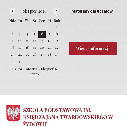
‹
›
Sierpień 2026
Materiały dla uczniów
Ndz
Pn
Wt
Śr
Czw
Pt
Sob
1
2
3
4
5
6
7
8
9
10
11
12
13
14
15
16
17
18
19
20
21
22
Więcej informacji
23
24
25
26
27
28
29
30
31
Dzisiaj: Czwartek, Sierpień 6,
2026
SZKOŁA PODSTAWOWA IM.
KSIĘDZA JANA TWARDOWSKIEGO W
ŻYDOWIE