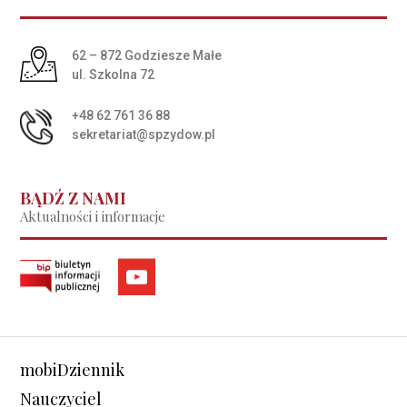
Adres pocztowy:
62 – 872 Godziesze Małe
ul. Szkolna 72
+48 62 761 36 88
sekretariat@spzydow.pl
BĄDŹ Z NAMI
Aktualności i informacje
mobiDziennik
Nauczyciel