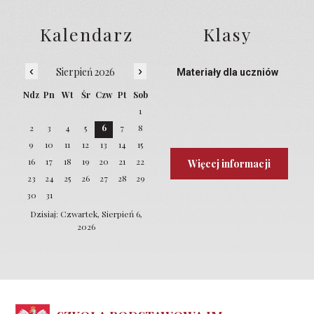
Kalendarz
Klasy
‹
›
Sierpień 2026
Materiały dla uczniów
Ndz
Pn
Wt
Śr
Czw
Pt
Sob
1
2
3
4
5
6
7
8
9
10
11
12
13
14
15
16
17
18
19
20
21
22
Więcej informacji
23
24
25
26
27
28
29
30
31
Dzisiaj: Czwartek, Sierpień 6,
2026