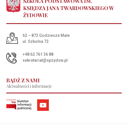
SZKOŁA PODSTAWOWA IM.
KSIĘDZA JANA TWARDOWSKIEGO W
ŻYDOWIE
Adres pocztowy:
62 – 872 Godziesze Małe
ul. Szkolna 72
+48 62 761 36 88
sekretariat@spzydow.pl
BĄDŹ Z NAMI
Aktualności i informacje